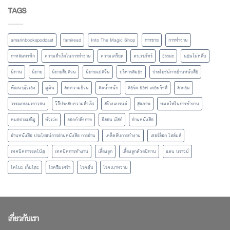
TAGS
amarinbookspodcast
famiread
Into The Magic Shop
การขาย
การทำงาน
กาหลมหรทึก
ความสำเร็จในการทำงาน
ความเครียด
ดร.วรภัทร์
ธรรมะ
นอนไม่หลับ
นิทาน
นิยาย
นิยายสืบสวน
นิยายแปลจีน
บริหารสมอง
ประโยชน์การอ่านหนังสือ
พัฒนาตัวเอง
มูมิน
ลดความอ้วน
ลดน้ำหนัก
ลอร์ด ออฟ เดอะ ริงส์
ลากอม
วรรณกรรมเยาวชน
วิธีประสบความสำเร็จ
สร้างแบรนด์
สุขภาพ
หมดไฟในการทำงาน
หมอประเสริฐ
หัวเว่ย
ออกกำลังกาย
อีลอน มัสก์
อ่านหนังสือ
อ่านหนังสือ ประโยชน์การอ่านหนังสือ การอ่าน
เคล็ดลับการทำงาน
เชอร์ล็อก โฮล์มส์
เทคนิคการจดโน้ต
เทคนิคการทำงาน
เลี้ยงลูก
เลี้ยงลูกด้วยนิทาน
แดน บราวน์
โคโนะ เก็นโตะ
โรคซึมเศร้า
โรคตับ
โรคเบาหวาน
เกี่ยวกับเรา