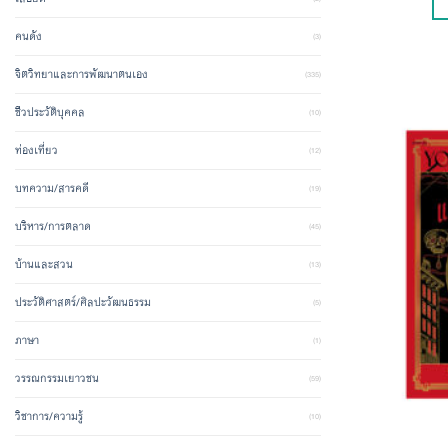
คนดัง
(3)
จิตวิทยาและการพัฒนาตนเอง
(335)
ชีวประวัติบุคคล
(10)
ท่องเที่ยว
(12)
บทความ/สารคดี
(19)
บริหาร/การตลาด
(45)
บ้านและสวน
(13)
ประวัติศาสตร์/ศิลปะวัฒนธรรม
(5)
ภาษา
(1)
วรรณกรรมเยาวชน
(59)
วิชาการ/ความรู้
(10)