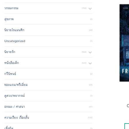
วรรณกรรม
(765)
สุขภาพ
(2)
นิยายโรแมนติก
(48)
Uncategorized
(1)
นิยายรัก
(564)
หนังสือเด็ก
(543)
กวีนิพนธ์
(2)
ของแถม/พรีเมี่ยม
(24)
ดูดวง/พยากรณ์
(5)
O
ธรรมะ / ศาสนา
(41)
ความเรียง เรื่องสั้น
(134)
เสื้อยืด
(2)