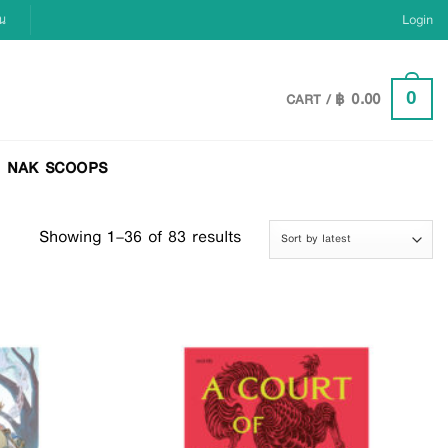
ยน
Login
฿
0.00
0
CART /
NAK SCOOPS
Showing 1–36 of 83 results
Add to
Add to
Wishlist
Wishlist