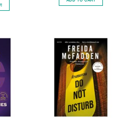
ADD TO CART
!
Add to
Add to
Wishlist
Wishlist