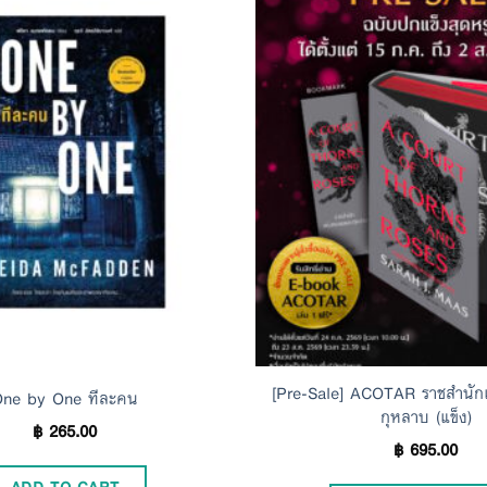
Add to
Wishlist
[Pre-Sale] ACOTAR ราชสำนั
ne by One ทีละคน
กุหลาบ (แข็ง)
฿
265.00
฿
695.00