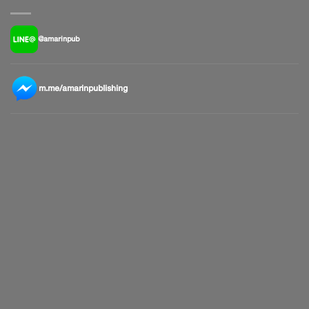
@amarinpub
m.me/amarinpublishing