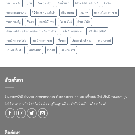
พัฒนาตัวเอง
มูมิน
ลดความอ้วน
ลดน้ำหนัก
ลอร์ด ออฟ เดอะ ริงส์
ลากอม
วรรณกรรมเยาวชน
วิธีประสบความสำเร็จ
สร้างแบรนด์
สุขภาพ
หมดไฟในการทำงาน
หมอประเสริฐ
หัวเว่ย
ออกกำลังกาย
อีลอน มัสก์
อ่านหนังสือ
อ่านหนังสือ ประโยชน์การอ่านหนังสือ การอ่าน
เคล็ดลับการทำงาน
เชอร์ล็อก โฮล์มส์
เทคนิคการจดโน้ต
เทคนิคการทำงาน
เลี้ยงลูก
เลี้ยงลูกด้วยนิทาน
แดน บราวน์
โคโนะ เก็นโตะ
โรคซึมเศร้า
โรคตับ
โรคเบาหวาน
เกี่ยวกับเรา
ร้านขายหนังสือในนาม Amarinbooks ด้วยบรรยากาศของการซื้อหนังสือที่เป็นมิตรและอบอุ่น
ซึ่งได้รวบรวมหนังสือที่จัดพิมพ์และสร้างสรรค์โดยสำนักพิมพ์ในเครืออมรินทร์
ติดต่อเรา