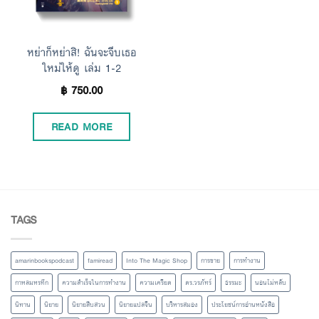
หย่าก็หย่าสิ! ฉันจะจีบเธอ
ใหม่ให้ดู เล่ม 1-2
฿
750.00
READ MORE
TAGS
amarinbookspodcast
famiread
Into The Magic Shop
การขาย
การทำงาน
กาหลมหรทึก
ความสำเร็จในการทำงาน
ความเครียด
ดร.วรภัทร์
ธรรมะ
นอนไม่หลับ
นิทาน
นิยาย
นิยายสืบสวน
นิยายแปลจีน
บริหารสมอง
ประโยชน์การอ่านหนังสือ