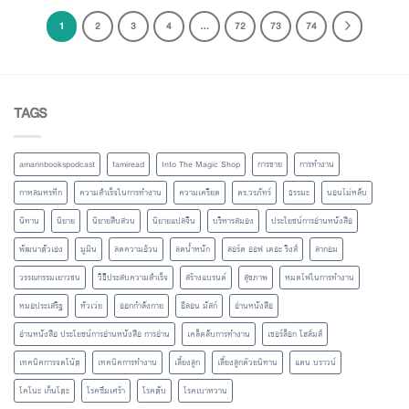
1
2
3
4
…
72
73
74
TAGS
amarinbookspodcast
famiread
Into The Magic Shop
การขาย
การทำงาน
กาหลมหรทึก
ความสำเร็จในการทำงาน
ความเครียด
ดร.วรภัทร์
ธรรมะ
นอนไม่หลับ
นิทาน
นิยาย
นิยายสืบสวน
นิยายแปลจีน
บริหารสมอง
ประโยชน์การอ่านหนังสือ
พัฒนาตัวเอง
มูมิน
ลดความอ้วน
ลดน้ำหนัก
ลอร์ด ออฟ เดอะ ริงส์
ลากอม
วรรณกรรมเยาวชน
วิธีประสบความสำเร็จ
สร้างแบรนด์
สุขภาพ
หมดไฟในการทำงาน
หมอประเสริฐ
หัวเว่ย
ออกกำลังกาย
อีลอน มัสก์
อ่านหนังสือ
อ่านหนังสือ ประโยชน์การอ่านหนังสือ การอ่าน
เคล็ดลับการทำงาน
เชอร์ล็อก โฮล์มส์
เทคนิคการจดโน้ต
เทคนิคการทำงาน
เลี้ยงลูก
เลี้ยงลูกด้วยนิทาน
แดน บราวน์
โคโนะ เก็นโตะ
โรคซึมเศร้า
โรคตับ
โรคเบาหวาน