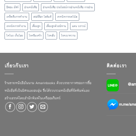
อีลอน มัสก์
อ่านหนังสือ
อ่านหนังสือ ประโยชน์การอ่านหนังสือ การอ่าน
เคล็ดลับการทำงาน
เชอร์ล็อก โฮล์มส์
เทคนิคการจดโน้ต
เทคนิคการทำงาน
เลี้ยงลูก
เลี้ยงลูกด้วยนิทาน
แดน บราวน์
โคโนะ เก็นโตะ
โรคซึมเศร้า
โรคตับ
โรคเบาหวาน
เกี่ยวกับเรา
ติดต่อเรา
ร้านขายหนังสือในนาม Amarinbooks ด้วยบรรยากาศของการซื้อ
@am
หนังสือที่เป็นมิตรและอบอุ่น ซึ่งได้รวบรวมหนังสือที่จัดพิมพ์และ
สร้างสรรค์โดยสำนักพิมพ์ในเครืออมรินทร์
m.me/amar