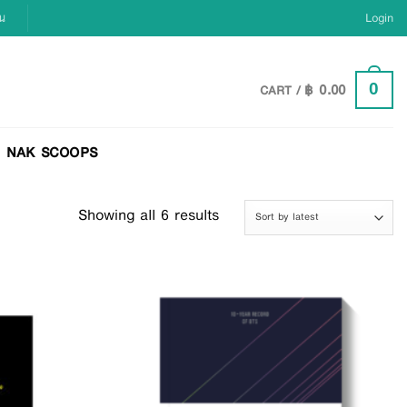
ยน
Login
฿
0.00
0
CART /
NAK SCOOPS
Showing all 6 results
Add to
Add to
Wishlist
Wishlist