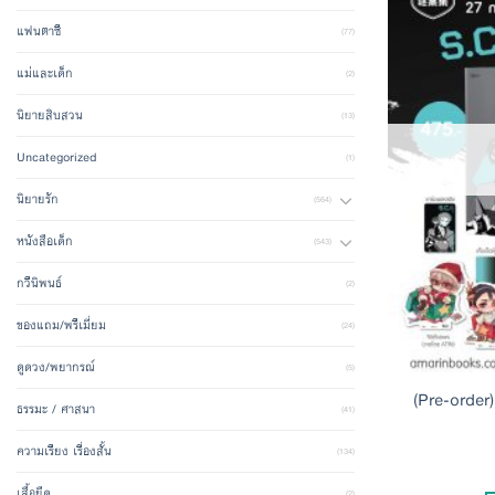
แฟนตาซี
(77)
แม่และเด็ก
(2)
นิยายสิบสวน
(13)
Uncategorized
(1)
นิยายรัก
(564)
หนังสือเด็ก
(543)
กวีนิพนธ์
(2)
ของแถม/พรีเมี่ยม
(24)
ดูดวง/พยากรณ์
(5)
(Pre-order
ธรรมะ / ศาสนา
(41)
ความเรียง เรื่องสั้น
(134)
เสื้อยืด
(2)