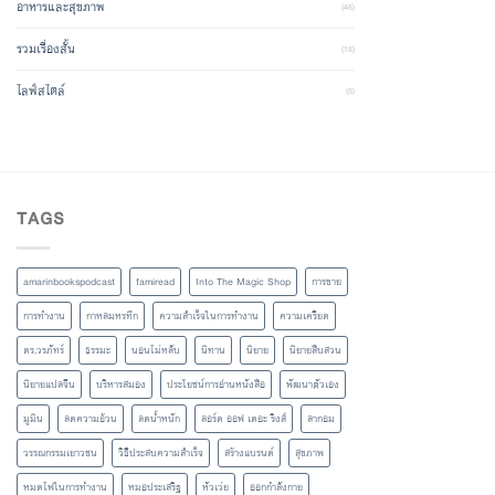
อาหารและสุขภาพ
(46)
รวมเรื่องสั้น
(18)
ไลฟ์สไตล์
(5)
TAGS
amarinbookspodcast
famiread
Into The Magic Shop
การขาย
การทำงาน
กาหลมหรทึก
ความสำเร็จในการทำงาน
ความเครียด
ดร.วรภัทร์
ธรรมะ
นอนไม่หลับ
นิทาน
นิยาย
นิยายสืบสวน
นิยายแปลจีน
บริหารสมอง
ประโยชน์การอ่านหนังสือ
พัฒนาตัวเอง
มูมิน
ลดความอ้วน
ลดน้ำหนัก
ลอร์ด ออฟ เดอะ ริงส์
ลากอม
วรรณกรรมเยาวชน
วิธีประสบความสำเร็จ
สร้างแบรนด์
สุขภาพ
หมดไฟในการทำงาน
หมอประเสริฐ
หัวเว่ย
ออกกำลังกาย