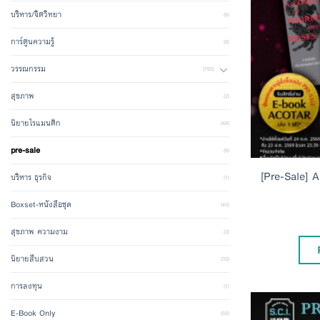
บริหาร/จิตวิทยา
(6)
การ์ตูนความรู้
(8)
วรรณกรรม
(765)
สุขภาพ
(2)
นิยายโรแมนติก
(48)
pre-sale
(6)
[Pre-Sale]
บริหาร ธุรกิจ
(1)
Boxset-หนังสือชุด
(45)
สุขภาพ ความงาม
(3)
นิยายสืบสวน
(33)
การลงทุน
(1)
E-Book Only
(55)