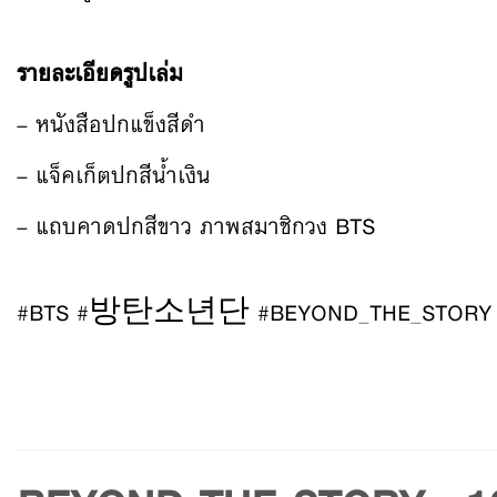
รายละเอียดรูปเล่ม
– หนังสือปกแข็งสีดำ
– แจ็คเก็ตปกสีน้ำเงิน
– แถบคาดปกสีขาว ภาพสมาชิกวง BTS
#BTS #방탄소년단 #BEYOND_THE_STORY 