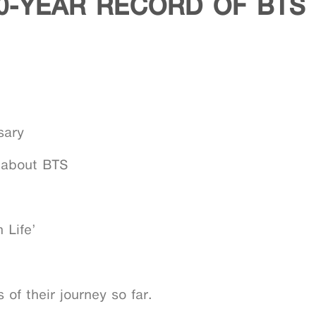
0-YEAR RECORD OF BTS
sary
 about BTS
 Life’
of their journey so far.