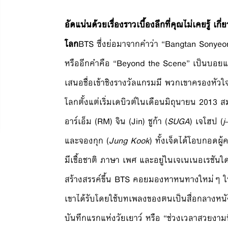
อัดแน่นด้วยเรื่องราวเบื้องลึกที่คุณไม่เคยรู้ เก
โลก
BTS ซึ่งย่อมาจากคำว่า “Bangtan Sonyeo
หรืออีกคำคือ “Beyond the Scene” เป็นบอยแบน
เสนอชื่อเข้าชิงรางวัลแกรมมี พวกเขาครองหั
โลกตั้งแต่เริ่มเดบิวต์ในเดือนมิถุนายน 2013
อาร์เอ็ม (RM) จิน (Jin) ชูก้า (
SUGA
) เจโฮป (
j
และจองกุก (
Jung Kook
) ทั้งเจ็ดได้โอบกอดผู
มีเชื้อชาติ ภาษา เพศ และอยู่ในเจเนเนอเรชันใ
สร้างสรรค์ขึ้น BTS คอยมองหาหนทางใหม่ๆ 
เขาได้รับโดยใช้บทเพลงของตนเป็นสื่อกลางหนังส
บันทึกแรกแห่งวัยเยาว์ หรือ “ช่วงเวลาสวยงามท