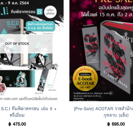
Add to
Wishlist
OUT OF STOCK
 S.C.I ทีมพิฆาตทรชน เล่ม 8 +
[Pre-Sale] ACOTAR ราชสำนั
พรีเมียม
กุหลาบ (แข็ง)
฿
475.00
฿
695.00