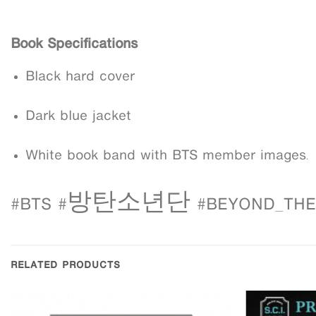
Book Specifications
Black hard cover
Dark blue jacket
White book band with BTS member images
.
#BTS #방탄소년단 #BEYOND_THE_S
RELATED PRODUCTS