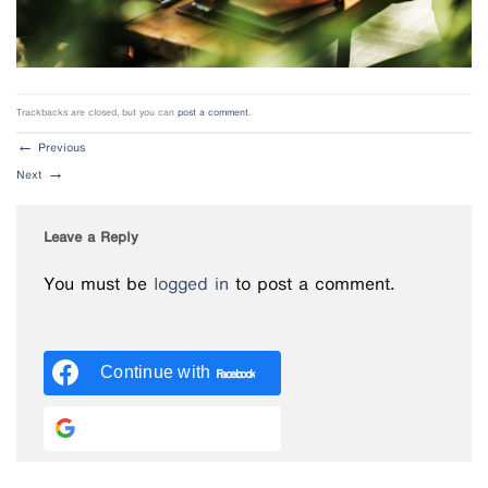
Trackbacks are closed, but you can
post a comment
.
←
Previous
Next
→
Leave a Reply
You must be
logged in
to post a comment.
Continue with
Facebook
Continue with
Google