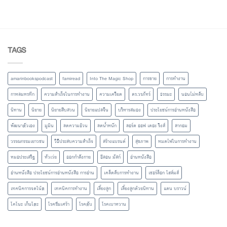
TAGS
amarinbookspodcast
famiread
Into The Magic Shop
การขาย
การทำงาน
กาหลมหรทึก
ความสำเร็จในการทำงาน
ความเครียด
ดร.วรภัทร์
ธรรมะ
นอนไม่หลับ
นิทาน
นิยาย
นิยายสืบสวน
นิยายแปลจีน
บริหารสมอง
ประโยชน์การอ่านหนังสือ
พัฒนาตัวเอง
มูมิน
ลดความอ้วน
ลดน้ำหนัก
ลอร์ด ออฟ เดอะ ริงส์
ลากอม
วรรณกรรมเยาวชน
วิธีประสบความสำเร็จ
สร้างแบรนด์
สุขภาพ
หมดไฟในการทำงาน
หมอประเสริฐ
หัวเว่ย
ออกกำลังกาย
อีลอน มัสก์
อ่านหนังสือ
อ่านหนังสือ ประโยชน์การอ่านหนังสือ การอ่าน
เคล็ดลับการทำงาน
เชอร์ล็อก โฮล์มส์
เทคนิคการจดโน้ต
เทคนิคการทำงาน
เลี้ยงลูก
เลี้ยงลูกด้วยนิทาน
แดน บราวน์
โคโนะ เก็นโตะ
โรคซึมเศร้า
โรคตับ
โรคเบาหวาน