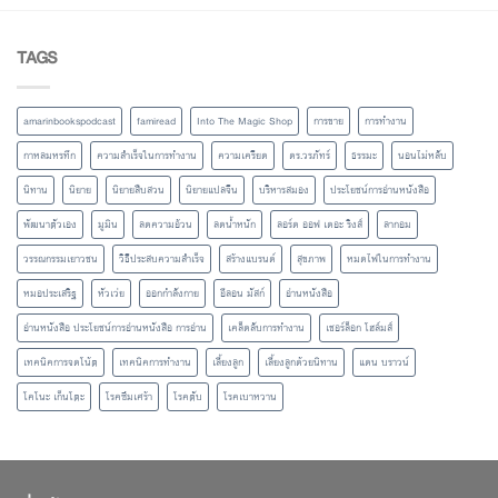
TAGS
amarinbookspodcast
famiread
Into The Magic Shop
การขาย
การทำงาน
กาหลมหรทึก
ความสำเร็จในการทำงาน
ความเครียด
ดร.วรภัทร์
ธรรมะ
นอนไม่หลับ
นิทาน
นิยาย
นิยายสืบสวน
นิยายแปลจีน
บริหารสมอง
ประโยชน์การอ่านหนังสือ
พัฒนาตัวเอง
มูมิน
ลดความอ้วน
ลดน้ำหนัก
ลอร์ด ออฟ เดอะ ริงส์
ลากอม
วรรณกรรมเยาวชน
วิธีประสบความสำเร็จ
สร้างแบรนด์
สุขภาพ
หมดไฟในการทำงาน
หมอประเสริฐ
หัวเว่ย
ออกกำลังกาย
อีลอน มัสก์
อ่านหนังสือ
อ่านหนังสือ ประโยชน์การอ่านหนังสือ การอ่าน
เคล็ดลับการทำงาน
เชอร์ล็อก โฮล์มส์
เทคนิคการจดโน้ต
เทคนิคการทำงาน
เลี้ยงลูก
เลี้ยงลูกด้วยนิทาน
แดน บราวน์
โคโนะ เก็นโตะ
โรคซึมเศร้า
โรคตับ
โรคเบาหวาน