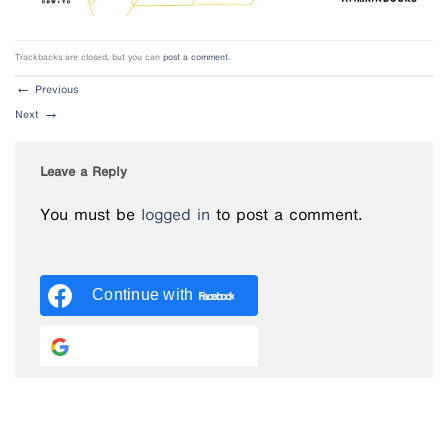
Trackbacks are closed, but you can
post a comment
.
←
Previous
Next
→
Leave a Reply
You must be
logged in
to post a comment.
Continue with
Facebook
Continue with
Google