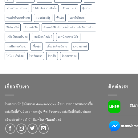
วรรณกรรมเยาวชน
วิธีประสบความสำเร็จ
สร้างแบรนด์
สุขภาพ
หมดไฟในการทำงาน
หมอประเสริฐ
หัวเว่ย
ออกกำลังกาย
อีลอน มัสก์
อ่านหนังสือ
อ่านหนังสือ ประโยชน์การอ่านหนังสือ การอ่าน
เคล็ดลับการทำงาน
เชอร์ล็อก โฮล์มส์
เทคนิคการจดโน้ต
เทคนิคการทำงาน
เลี้ยงลูก
เลี้ยงลูกด้วยนิทาน
แดน บราวน์
โคโนะ เก็นโตะ
โรคซึมเศร้า
โรคตับ
โรคเบาหวาน
เกี่ยวกับเรา
ติดต่อเรา
ร้านขายหนังสือในนาม Amarinbooks ด้วยบรรยากาศของการซื้อ
@am
หนังสือที่เป็นมิตรและอบอุ่น ซึ่งได้รวบรวมหนังสือที่จัดพิมพ์และ
สร้างสรรค์โดยสำนักพิมพ์ในเครืออมรินทร์
m.me/amar