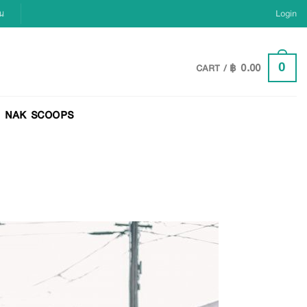
ยน
Login
฿
0.00
0
CART /
NAK SCOOPS