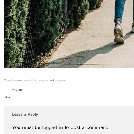
Trackbacks are closed, but you can
post a comment
.
←
Previous
Next
→
Leave a Reply
You must be
logged in
to post a comment.