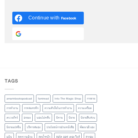
Continue with
Facebook
Continue with
Google
TAGS
amarinbookspodcast
famiread
Into The Magic Shop
การขาย
การทำงาน
กาหลมหรทึก
ความสำเร็จในการทำงาน
ความเครียด
ดร.วรภัทร์
ธรรมะ
นอนไม่หลับ
นิทาน
นิยาย
นิยายสืบสวน
นิยายแปลจีน
บริหารสมอง
ประโยชน์การอ่านหนังสือ
พัฒนาตัวเอง
มูมิน
ลดความอ้วน
ลดน้ำหนัก
ลอร์ด ออฟ เดอะ ริงส์
ลากอม