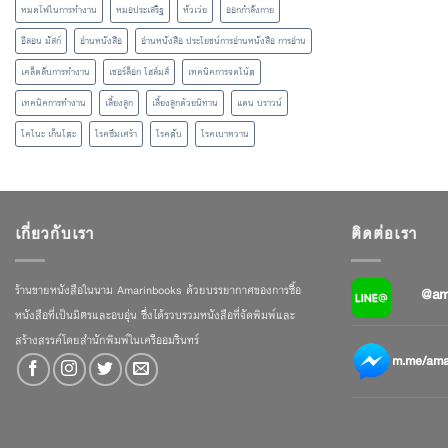
หมดไฟในการทำงาน
หมอประเสริฐ
หัวเว่ย
ออกกำลังกาย
อีลอน มัสก์
อ่านหนังสือ
อ่านหนังสือ ประโยชน์การอ่านหนังสือ การอ่าน
เคล็ดลับการทำงาน
เชอร์ล็อก โฮล์มส์
เทคนิคการจดโน้ต
เทคนิคการทำงาน
เลี้ยงลูก
เลี้ยงลูกด้วยนิทาน
แดน บราวน์
โคโนะ เก็นโตะ
โรคซึมเศร้า
โรคตับ
โรคเบาหวาน
เกี่ยวกับเรา
ติดต่อเรา
ร้านขายหนังสือในนาม Amarinbooks ด้วยบรรยากาศของการซื้อ
@am
หนังสือที่เป็นมิตรและอบอุ่น ซึ่งได้รวบรวมหนังสือที่จัดพิมพ์และ
สร้างสรรค์โดยสำนักพิมพ์ในเครืออมรินทร์
m.me/amar