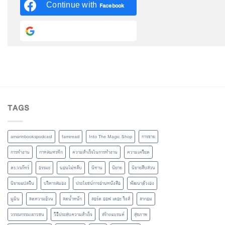
Continue with
Facebook
Continue with
Google
TAGS
amarinbookspodcast
famiread
Into The Magic Shop
การขาย
การทำงาน
กาหลมหรทึก
ความสำเร็จในการทำงาน
ความเครียด
ดร.วรภัทร์
ธรรมะ
นอนไม่หลับ
นิทาน
นิยาย
นิยายสืบสวน
นิยายแปลจีน
บริหารสมอง
ประโยชน์การอ่านหนังสือ
พัฒนาตัวเอง
มูมิน
ลดความอ้วน
ลดน้ำหนัก
ลอร์ด ออฟ เดอะ ริงส์
ลากอม
วรรณกรรมเยาวชน
วิธีประสบความสำเร็จ
สร้างแบรนด์
สุขภาพ