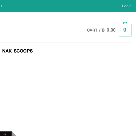
ยน
Login
฿
0.00
0
CART /
NAK SCOOPS