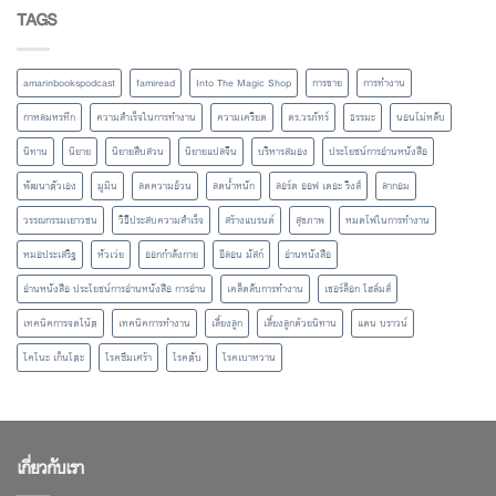
TAGS
amarinbookspodcast
famiread
Into The Magic Shop
การขาย
การทำงาน
กาหลมหรทึก
ความสำเร็จในการทำงาน
ความเครียด
ดร.วรภัทร์
ธรรมะ
นอนไม่หลับ
นิทาน
นิยาย
นิยายสืบสวน
นิยายแปลจีน
บริหารสมอง
ประโยชน์การอ่านหนังสือ
พัฒนาตัวเอง
มูมิน
ลดความอ้วน
ลดน้ำหนัก
ลอร์ด ออฟ เดอะ ริงส์
ลากอม
วรรณกรรมเยาวชน
วิธีประสบความสำเร็จ
สร้างแบรนด์
สุขภาพ
หมดไฟในการทำงาน
หมอประเสริฐ
หัวเว่ย
ออกกำลังกาย
อีลอน มัสก์
อ่านหนังสือ
อ่านหนังสือ ประโยชน์การอ่านหนังสือ การอ่าน
เคล็ดลับการทำงาน
เชอร์ล็อก โฮล์มส์
เทคนิคการจดโน้ต
เทคนิคการทำงาน
เลี้ยงลูก
เลี้ยงลูกด้วยนิทาน
แดน บราวน์
โคโนะ เก็นโตะ
โรคซึมเศร้า
โรคตับ
โรคเบาหวาน
เกี่ยวกับเรา