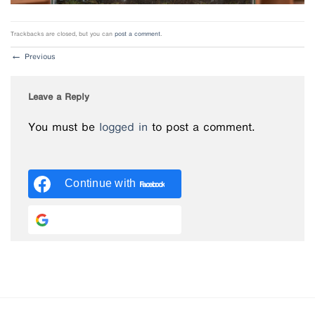
Trackbacks are closed, but you can
post a comment
.
←
Previous
Leave a Reply
You must be
logged in
to post a comment.
Continue with
Facebook
Continue with
Google