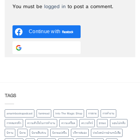
You must be
logged in
to post a comment.
Continue with
Facebook
Continue with
Google
TAGS
amarinbookspodcast
famiread
Into The Magic Shop
การขาย
การทำงาน
กาหลมหรทึก
ความสำเร็จในการทำงาน
ความเครียด
ดร.วรภัทร์
ธรรมะ
นอนไม่หลับ
นิทาน
นิยาย
นิยายสืบสวน
นิยายแปลจีน
บริหารสมอง
ประโยชน์การอ่านหนังสือ