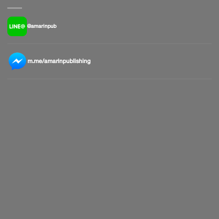
@amarinpub
m.me/amarinpublishing