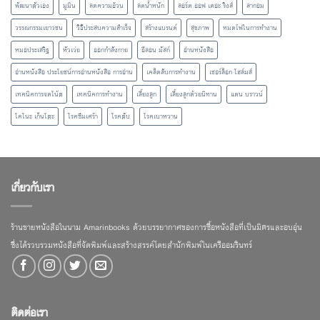
พัฒนาตัวเอง
มูมิน
ลดความอ้วน
ลดน้ำหนัก
ลอร์ด ออฟ เดอะ ริงส์
ลากอม
วรรณกรรมเยาวชน
วิธีประสบความสำเร็จ
สร้างแบรนด์
สุขภาพ
หมดไฟในการทำงาน
หมอประเสริฐ
หัวเว่ย
ออกกำลังกาย
อีลอน มัสก์
อ่านหนังสือ
อ่านหนังสือ ประโยชน์การอ่านหนังสือ การอ่าน
เคล็ดลับการทำงาน
เชอร์ล็อก โฮล์มส์
เทคนิคการจดโน้ต
เทคนิคการทำงาน
เลี้ยงลูก
เลี้ยงลูกด้วยนิทาน
แดน บราวน์
โคโนะ เก็นโตะ
โรคซึมเศร้า
โรคตับ
โรคเบาหวาน
เกี่ยวกับเรา
ร้านขายหนังสือในนาม Amarinbooks ด้วยบรรยากาศของการซื้อหนังสือที่เป็นมิตรและอบอุ่น
ซึ่งได้รวบรวมหนังสือที่จัดพิมพ์และสร้างสรรค์โดยสำนักพิมพ์ในเครืออมรินทร์
ติดต่อเรา