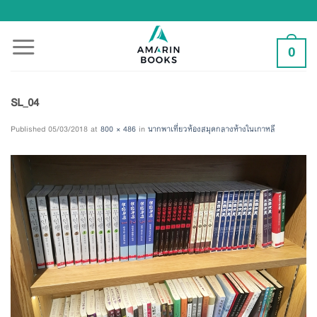
Skip
to
content
0
SL_04
Published
05/03/2018
at
800 × 486
in
นากพาเที่ยวห้องสมุดกลางห้างในเกาหลี