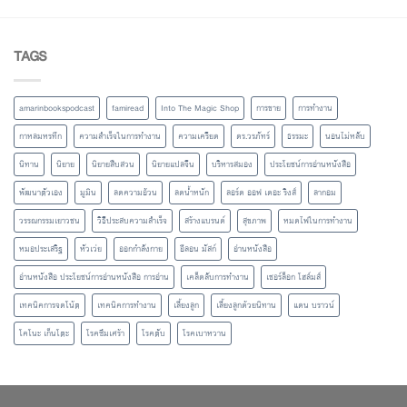
TAGS
amarinbookspodcast
famiread
Into The Magic Shop
การขาย
การทำงาน
กาหลมหรทึก
ความสำเร็จในการทำงาน
ความเครียด
ดร.วรภัทร์
ธรรมะ
นอนไม่หลับ
นิทาน
นิยาย
นิยายสืบสวน
นิยายแปลจีน
บริหารสมอง
ประโยชน์การอ่านหนังสือ
พัฒนาตัวเอง
มูมิน
ลดความอ้วน
ลดน้ำหนัก
ลอร์ด ออฟ เดอะ ริงส์
ลากอม
วรรณกรรมเยาวชน
วิธีประสบความสำเร็จ
สร้างแบรนด์
สุขภาพ
หมดไฟในการทำงาน
หมอประเสริฐ
หัวเว่ย
ออกกำลังกาย
อีลอน มัสก์
อ่านหนังสือ
อ่านหนังสือ ประโยชน์การอ่านหนังสือ การอ่าน
เคล็ดลับการทำงาน
เชอร์ล็อก โฮล์มส์
เทคนิคการจดโน้ต
เทคนิคการทำงาน
เลี้ยงลูก
เลี้ยงลูกด้วยนิทาน
แดน บราวน์
โคโนะ เก็นโตะ
โรคซึมเศร้า
โรคตับ
โรคเบาหวาน