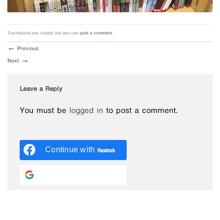
Trackbacks are closed, but you can
post a comment
.
←
Previous
Next
→
Leave a Reply
You must be
logged in
to post a comment.
Continue with
Facebook
Continue with
Google