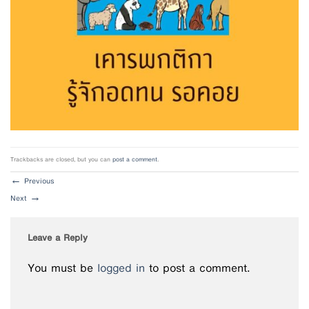
Trackbacks are closed, but you can
post a comment
.
←
Previous
Next
→
Leave a Reply
You must be
logged in
to post a comment.