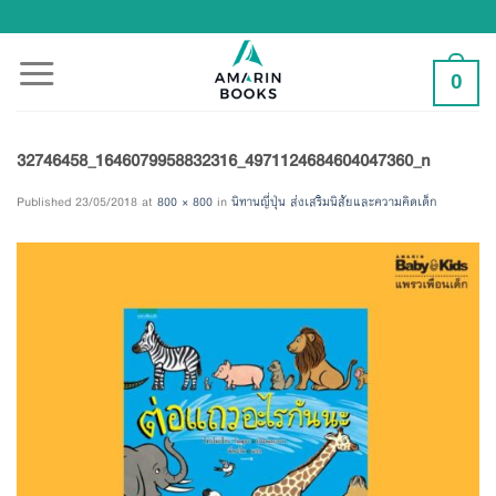
Skip
to
content
0
32746458_1646079958832316_4971124684604047360_n
Published
23/05/2018
at
800 × 800
in
นิทานญี่ปุ่น ส่งเสริมนิสัยและความคิดเด็ก