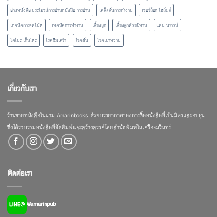
อ่านหนังสือ ประโยชน์การอ่านหนังสือ การอ่าน
เคล็ดลับการทำงาน
เชอร์ล็อก โฮล์มส์
เทคนิคการจดโน้ต
เทคนิคการทำงาน
เลี้ยงลูก
เลี้ยงลูกด้วยนิทาน
แดน บราวน์
โคโนะ เก็นโตะ
โรคซึมเศร้า
โรคตับ
โรคเบาหวาน
เกี่ยวกับเรา
ร้านขายหนังสือในนาม Amarinbooks ด้วยบรรยากาศของการซื้อหนังสือที่เป็นมิตรและอบอุ่น
ซึ่งได้รวบรวมหนังสือที่จัดพิมพ์และสร้างสรรค์โดยสำนักพิมพ์ในเครืออมรินทร์
ติดต่อเรา
@amarinpub