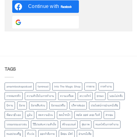
Continue with
Facebook
Continue with
Google
TAGS
amarinbookspodcast
famiread
Into The Magic Shop
การขาย
การทำงาน
กาหลมหรทึก
ความสำเร็จในการทำงาน
ความเครียด
ดร.วรภัทร์
ธรรมะ
นอนไม่หลับ
นิทาน
นิยาย
นิยายสืบสวน
นิยายแปลจีน
บริหารสมอง
ประโยชน์การอ่านหนังสือ
พัฒนาตัวเอง
มูมิน
ลดความอ้วน
ลดน้ำหนัก
ลอร์ด ออฟ เดอะ ริงส์
ลากอม
วรรณกรรมเยาวชน
วิธีประสบความสำเร็จ
สร้างแบรนด์
สุขภาพ
หมดไฟในการทำงาน
หมอประเสริฐ
หัวเว่ย
ออกกำลังกาย
อีลอน มัสก์
อ่านหนังสือ