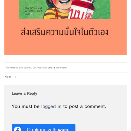
Trackbacks are closed, but you can
post a comment
.
Next
→
Leave a Reply
You must be
logged in
to post a comment.
Continue with
Facebook