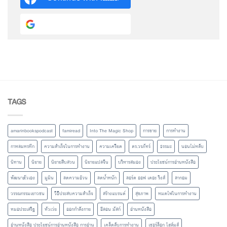
Continue with
Google
TAGS
amarinbookspodcast
famiread
Into The Magic Shop
การขาย
การทำงาน
กาหลมหรทึก
ความสำเร็จในการทำงาน
ความเครียด
ดร.วรภัทร์
ธรรมะ
นอนไม่หลับ
นิทาน
นิยาย
นิยายสืบสวน
นิยายแปลจีน
บริหารสมอง
ประโยชน์การอ่านหนังสือ
พัฒนาตัวเอง
มูมิน
ลดความอ้วน
ลดน้ำหนัก
ลอร์ด ออฟ เดอะ ริงส์
ลากอม
วรรณกรรมเยาวชน
วิธีประสบความสำเร็จ
สร้างแบรนด์
สุขภาพ
หมดไฟในการทำงาน
หมอประเสริฐ
หัวเว่ย
ออกกำลังกาย
อีลอน มัสก์
อ่านหนังสือ
อ่านหนังสือ ประโยชน์การอ่านหนังสือ การอ่าน
เคล็ดลับการทำงาน
เชอร์ล็อก โฮล์มส์