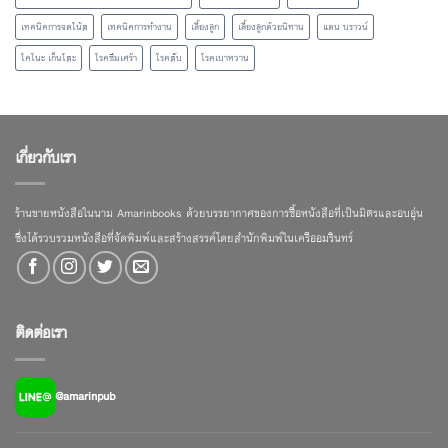
เทคนิคการจดโน้ต
เทคนิคการทำงาน
เลี้ยงลูก
เลี้ยงลูกด้วยนิทาน
แดน บราวน์
โคโนะ เก็นโตะ
โรคซึมเศร้า
โรคตับ
โรคเบาหวาน
เกี่ยวกับเรา
ร้านขายหนังสือในนาม Amarinbooks ด้วยบรรยากาศของการซื้อหนังสือที่เป็นมิตรและอบอุ่น
ซึ่งได้รวบรวมหนังสือที่จัดพิมพ์และสร้างสรรค์โดยสำนักพิมพ์ในเครืออมรินทร์
ติดต่อเรา
@amarinpub