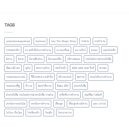
TAGS
amarinbookspodcast
famiread
Into The Magic Shop
การขาย
การทำงาน
กาหลมหรทึก
ความสำเร็จในการทำงาน
ความเครียด
ดร.วรภัทร์
ธรรมะ
นอนไม่หลับ
นิทาน
นิยาย
นิยายสืบสวน
นิยายแปลจีน
บริหารสมอง
ประโยชน์การอ่านหนังสือ
พัฒนาตัวเอง
มูมิน
ลดความอ้วน
ลดน้ำหนัก
ลอร์ด ออฟ เดอะ ริงส์
ลากอม
วรรณกรรมเยาวชน
วิธีประสบความสำเร็จ
สร้างแบรนด์
สุขภาพ
หมดไฟในการทำงาน
หมอประเสริฐ
หัวเว่ย
ออกกำลังกาย
อีลอน มัสก์
อ่านหนังสือ
อ่านหนังสือ ประโยชน์การอ่านหนังสือ การอ่าน
เคล็ดลับการทำงาน
เชอร์ล็อก โฮล์มส์
เทคนิคการจดโน้ต
เทคนิคการทำงาน
เลี้ยงลูก
เลี้ยงลูกด้วยนิทาน
แดน บราวน์
โคโนะ เก็นโตะ
โรคซึมเศร้า
โรคตับ
โรคเบาหวาน