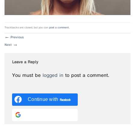
Trackbacks are closed, but you can
post a comment
.
←
Previous
Next
→
Leave a Reply
You must be
logged in
to post a comment.
Continue with
Facebook
Continue with
Google