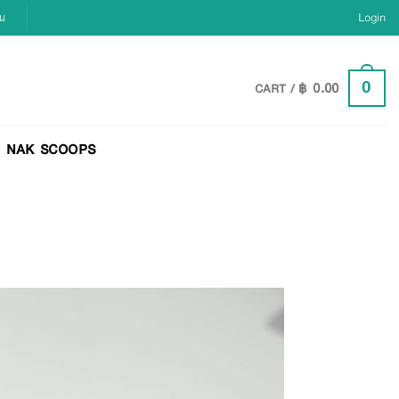
ยน
Login
฿
0.00
0
CART /
NAK SCOOPS