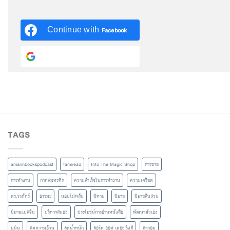
Continue with
Facebook
Continue with
Google
TAGS
amarinbookspodcast
famiread
Into The Magic Shop
การขาย
การทำงาน
กาหลมหรทึก
ความสำเร็จในการทำงาน
ความเครียด
ดร.วรภัทร์
ธรรมะ
นอนไม่หลับ
นิทาน
นิยาย
นิยายสืบสวน
นิยายแปลจีน
บริหารสมอง
ประโยชน์การอ่านหนังสือ
พัฒนาตัวเอง
มูมิน
ลดความอ้วน
ลดน้ำหนัก
ลอร์ด ออฟ เดอะ ริงส์
ลากอม