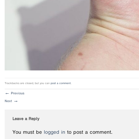
Trackbacks are closed, but you can
post a comment
.
←
Previous
Next
→
Leave a Reply
You must be
logged in
to post a comment.