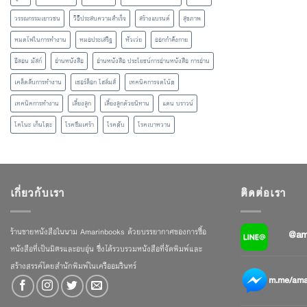
วรรณกรรมเยาวชน
วิธีประสบความสำเร็จ
สร้างแบรนด์
สุขภาพ
หมดไฟในการทำงาน
หมอประเสริฐ
หัวเว่ย
ออกกำลังกาย
อีลอน มัสก์
อ่านหนังสือ
อ่านหนังสือ ประโยชน์การอ่านหนังสือ การอ่าน
เคล็ดลับการทำงาน
เชอร์ล็อก โฮล์มส์
เทคนิคการจดโน้ต
เทคนิคการทำงาน
เลี้ยงลูก
เลี้ยงลูกด้วยนิทาน
แดน บราวน์
โคโนะ เก็นโตะ
โรคซึมเศร้า
โรคตับ
โรคเบาหวาน
เกี่ยวกับเรา
ติดต่อเรา
ร้านขายหนังสือในนาม Amarinbooks ด้วยบรรยากาศของการซื้อ
@am
หนังสือที่เป็นมิตรและอบอุ่น ซึ่งได้รวบรวมหนังสือที่จัดพิมพ์และ
สร้างสรรค์โดยสำนักพิมพ์ในเครืออมรินทร์
m.me/amar