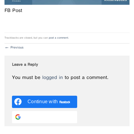
FB Post
Trackbacks are closed, but you can
post a comment
.
←
Previous
Leave a Reply
You must be
logged in
to post a comment.
Continue with
Facebook
Continue with
Google