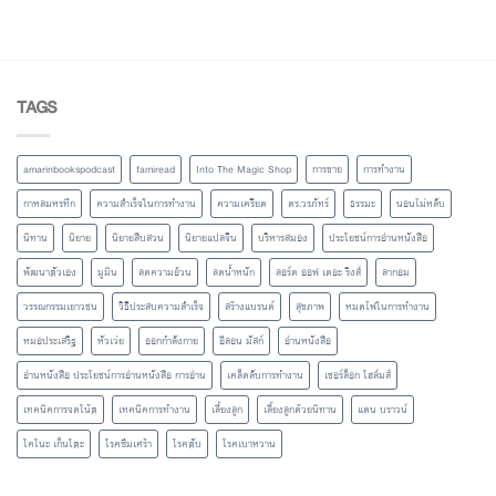
TAGS
amarinbookspodcast
famiread
Into The Magic Shop
การขาย
การทำงาน
กาหลมหรทึก
ความสำเร็จในการทำงาน
ความเครียด
ดร.วรภัทร์
ธรรมะ
นอนไม่หลับ
นิทาน
นิยาย
นิยายสืบสวน
นิยายแปลจีน
บริหารสมอง
ประโยชน์การอ่านหนังสือ
พัฒนาตัวเอง
มูมิน
ลดความอ้วน
ลดน้ำหนัก
ลอร์ด ออฟ เดอะ ริงส์
ลากอม
วรรณกรรมเยาวชน
วิธีประสบความสำเร็จ
สร้างแบรนด์
สุขภาพ
หมดไฟในการทำงาน
หมอประเสริฐ
หัวเว่ย
ออกกำลังกาย
อีลอน มัสก์
อ่านหนังสือ
อ่านหนังสือ ประโยชน์การอ่านหนังสือ การอ่าน
เคล็ดลับการทำงาน
เชอร์ล็อก โฮล์มส์
เทคนิคการจดโน้ต
เทคนิคการทำงาน
เลี้ยงลูก
เลี้ยงลูกด้วยนิทาน
แดน บราวน์
โคโนะ เก็นโตะ
โรคซึมเศร้า
โรคตับ
โรคเบาหวาน