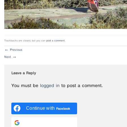
Trackbacks are closed, but you can
post a comment
.
←
Previous
Next
→
Leave a Reply
You must be
logged in
to post a comment.
Continue with
Facebook
Continue with
Google