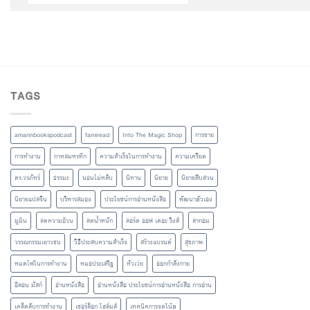
TAGS
amarinbookspodcast
famiread
Into The Magic Shop
การขาย
การทำงาน
กาหลมหรทึก
ความสำเร็จในการทำงาน
ความเครียด
ดร.วรภัทร์
ธรรมะ
นอนไม่หลับ
นิทาน
นิยาย
นิยายสืบสวน
นิยายแปลจีน
บริหารสมอง
ประโยชน์การอ่านหนังสือ
พัฒนาตัวเอง
มูมิน
ลดความอ้วน
ลดน้ำหนัก
ลอร์ด ออฟ เดอะ ริงส์
ลากอม
วรรณกรรมเยาวชน
วิธีประสบความสำเร็จ
สร้างแบรนด์
สุขภาพ
หมดไฟในการทำงาน
หมอประเสริฐ
หัวเว่ย
ออกกำลังกาย
อีลอน มัสก์
อ่านหนังสือ
อ่านหนังสือ ประโยชน์การอ่านหนังสือ การอ่าน
เคล็ดลับการทำงาน
เชอร์ล็อก โฮล์มส์
เทคนิคการจดโน้ต