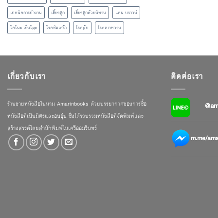
เทคนิคการทำงาน
เลี้ยงลูก
เลี้ยงลูกด้วยนิทาน
แดน บราวน์
โคโนะ เก็นโตะ
โรคซึมเศร้า
โรคตับ
โรคเบาหวาน
เกี่ยวกับเรา
ติดต่อเรา
ร้านขายหนังสือในนาม Amarinbooks ด้วยบรรยากาศของการซื้อ
@am
หนังสือที่เป็นมิตรและอบอุ่น ซึ่งได้รวบรวมหนังสือที่จัดพิมพ์และ
สร้างสรรค์โดยสำนักพิมพ์ในเครืออมรินทร์
m.me/amar