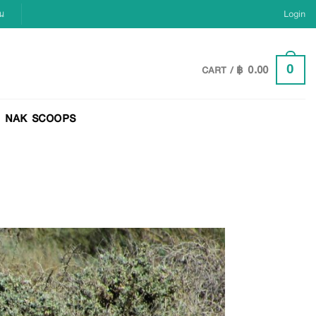
ยน
Login
฿
0.00
0
CART /
NAK SCOOPS