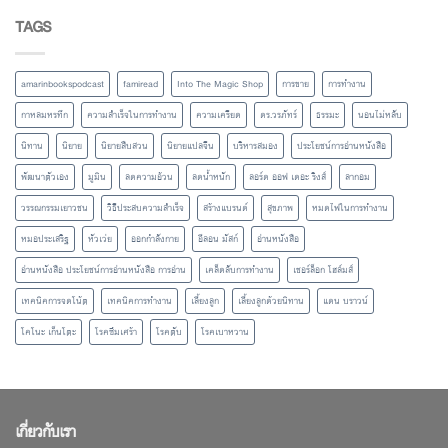
TAGS
amarinbookspodcast
famiread
Into The Magic Shop
การขาย
การทำงาน
กาหลมหรทึก
ความสำเร็จในการทำงาน
ความเครียด
ดร.วรภัทร์
ธรรมะ
นอนไม่หลับ
นิทาน
นิยาย
นิยายสืบสวน
นิยายแปลจีน
บริหารสมอง
ประโยชน์การอ่านหนังสือ
พัฒนาตัวเอง
มูมิน
ลดความอ้วน
ลดน้ำหนัก
ลอร์ด ออฟ เดอะ ริงส์
ลากอม
วรรณกรรมเยาวชน
วิธีประสบความสำเร็จ
สร้างแบรนด์
สุขภาพ
หมดไฟในการทำงาน
หมอประเสริฐ
หัวเว่ย
ออกกำลังกาย
อีลอน มัสก์
อ่านหนังสือ
อ่านหนังสือ ประโยชน์การอ่านหนังสือ การอ่าน
เคล็ดลับการทำงาน
เชอร์ล็อก โฮล์มส์
เทคนิคการจดโน้ต
เทคนิคการทำงาน
เลี้ยงลูก
เลี้ยงลูกด้วยนิทาน
แดน บราวน์
โคโนะ เก็นโตะ
โรคซึมเศร้า
โรคตับ
โรคเบาหวาน
เกี่ยวกับเรา