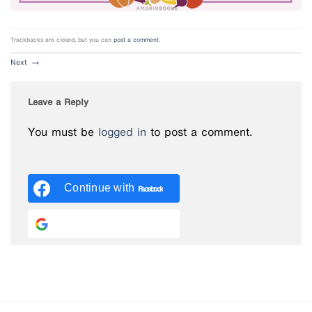
Trackbacks are closed, but you can
post a comment
.
Next
→
Leave a Reply
You must be
logged in
to post a comment.
Continue with
Facebook
Continue with
Google