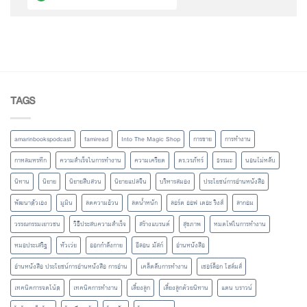
TAGS
amarinbookspodcast
famiread
Into The Magic Shop
การขาย
การทำงาน
กาหลมหรทึก
ความสำเร็จในการทำงาน
ความเครียด
ดร.วรภัทร์
ธรรมะ
นอนไม่หลับ
นิทาน
นิยาย
นิยายสืบสวน
นิยายแปลจีน
บริหารสมอง
ประโยชน์การอ่านหนังสือ
พัฒนาตัวเอง
มูมิน
ลดความอ้วน
ลดน้ำหนัก
ลอร์ด ออฟ เดอะ ริงส์
ลากอม
วรรณกรรมเยาวชน
วิธีประสบความสำเร็จ
สร้างแบรนด์
สุขภาพ
หมดไฟในการทำงาน
หมอประเสริฐ
หัวเว่ย
ออกกำลังกาย
อีลอน มัสก์
อ่านหนังสือ
อ่านหนังสือ ประโยชน์การอ่านหนังสือ การอ่าน
เคล็ดลับการทำงาน
เชอร์ล็อก โฮล์มส์
เทคนิคการจดโน้ต
เทคนิคการทำงาน
เลี้ยงลูก
เลี้ยงลูกด้วยนิทาน
แดน บราวน์