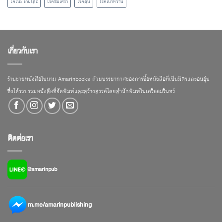
โคโนะ เก็นโตะ
โรคซึมเศร้า
โรคตับ
โรคเบาหวาน
เกี่ยวกับเรา
ร้านขายหนังสือในนาม Amarinbooks ด้วยบรรยากาศของการซื้อหนังสือที่เป็นมิตรและอบอุ่น
ซึ่งได้รวบรวมหนังสือที่จัดพิมพ์และสร้างสรรค์โดยสำนักพิมพ์ในเครืออมรินทร์
ติดต่อเรา
@amarinpub
m.me/amarinpublishing