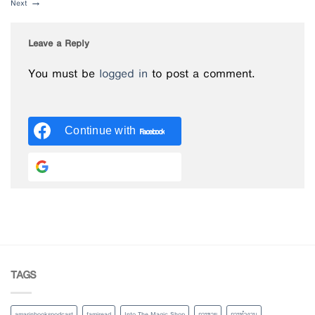
Next
→
Leave a Reply
You must be
logged in
to post a comment.
Continue with
Facebook
Continue with
Google
TAGS
amarinbookspodcast
famiread
Into The Magic Shop
การขาย
การทำงาน