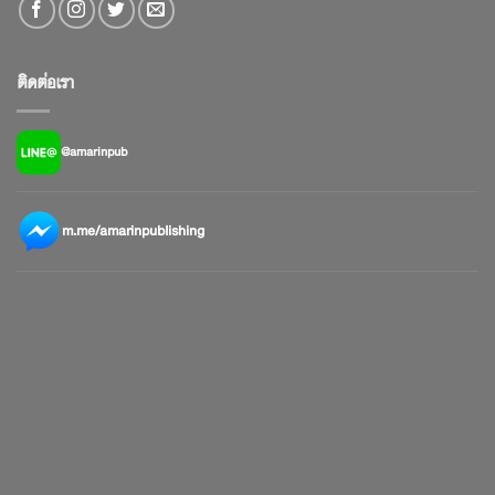
ติดต่อเรา
@amarinpub
m.me/amarinpublishing