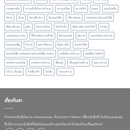
กาหลมหรทึก
ความสำเร็จในการทำงาน
ความเครียด
ดร.วรภัทร์
ธรรมะ
นอนไม่หลับ
นิทาน
นิยาย
นิยายสืบสวน
นิยายแปลจีน
บริหารสมอง
ประโยชน์การอ่านหนังสือ
พัฒนาตัวเอง
มูมิน
ลดความอ้วน
ลดน้ำหนัก
ลอร์ด ออฟ เดอะ ริงส์
ลากอม
วรรณกรรมเยาวชน
วิธีประสบความสำเร็จ
สร้างแบรนด์
สุขภาพ
หมดไฟในการทำงาน
หมอประเสริฐ
หัวเว่ย
ออกกำลังกาย
อีลอน มัสก์
อ่านหนังสือ
อ่านหนังสือ ประโยชน์การอ่านหนังสือ การอ่าน
เคล็ดลับการทำงาน
เชอร์ล็อก โฮล์มส์
เทคนิคการจดโน้ต
เทคนิคการทำงาน
เลี้ยงลูก
เลี้ยงลูกด้วยนิทาน
แดน บราวน์
โคโนะ เก็นโตะ
โรคซึมเศร้า
โรคตับ
โรคเบาหวาน
เกี่ยวกับเรา
ร้านขายหนังสือในนาม Amarinbooks ด้วยบรรยากาศของการซื้อหนังสือที่เป็นมิตรและอบอุ่น
ซึ่งได้รวบรวมหนังสือที่จัดพิมพ์และสร้างสรรค์โดยสำนักพิมพ์ในเครืออมรินทร์