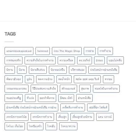
TAGS
amarinbookspodcast
famiread
Into The Magic Shop
การขาย
การทำงาน
กาหลมหรทึก
ความสำเร็จในการทำงาน
ความเครียด
ดร.วรภัทร์
ธรรมะ
นอนไม่หลับ
นิทาน
นิยาย
นิยายสืบสวน
นิยายแปลจีน
บริหารสมอง
ประโยชน์การอ่านหนังสือ
พัฒนาตัวเอง
มูมิน
ลดความอ้วน
ลดน้ำหนัก
ลอร์ด ออฟ เดอะ ริงส์
ลากอม
วรรณกรรมเยาวชน
วิธีประสบความสำเร็จ
สร้างแบรนด์
สุขภาพ
หมดไฟในการทำงาน
หมอประเสริฐ
หัวเว่ย
ออกกำลังกาย
อีลอน มัสก์
อ่านหนังสือ
อ่านหนังสือ ประโยชน์การอ่านหนังสือ การอ่าน
เคล็ดลับการทำงาน
เชอร์ล็อก โฮล์มส์
เทคนิคการจดโน้ต
เทคนิคการทำงาน
เลี้ยงลูก
เลี้ยงลูกด้วยนิทาน
แดน บราวน์
โคโนะ เก็นโตะ
โรคซึมเศร้า
โรคตับ
โรคเบาหวาน