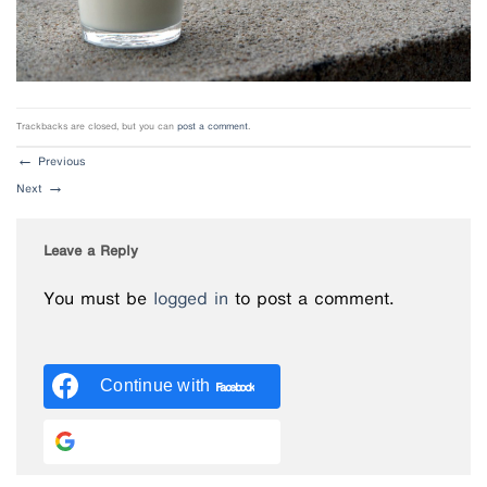
Trackbacks are closed, but you can
post a comment
.
←
Previous
Next
→
Leave a Reply
You must be
logged in
to post a comment.
Continue with
Facebook
Continue with
Google