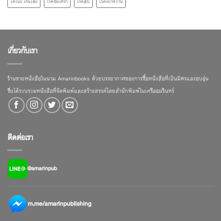
โคโนะ เก็นโตะ
โรคซึมเศร้า
โรคตับ
โรคเบาหวาน
เกี่ยวกับเรา
ร้านขายหนังสือในนาม Amarinbooks ด้วยบรรยากาศของการซื้อหนังสือที่เป็นมิตรและอบอุ่น
ซึ่งได้รวบรวมหนังสือที่จัดพิมพ์และสร้างสรรค์โดยสำนักพิมพ์ในเครืออมรินทร์
ติดต่อเรา
@amarinpub
m.me/amarinpublishing