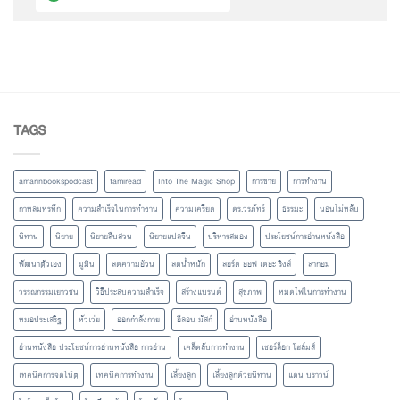
TAGS
amarinbookspodcast
famiread
Into The Magic Shop
การขาย
การทำงาน
กาหลมหรทึก
ความสำเร็จในการทำงาน
ความเครียด
ดร.วรภัทร์
ธรรมะ
นอนไม่หลับ
นิทาน
นิยาย
นิยายสืบสวน
นิยายแปลจีน
บริหารสมอง
ประโยชน์การอ่านหนังสือ
พัฒนาตัวเอง
มูมิน
ลดความอ้วน
ลดน้ำหนัก
ลอร์ด ออฟ เดอะ ริงส์
ลากอม
วรรณกรรมเยาวชน
วิธีประสบความสำเร็จ
สร้างแบรนด์
สุขภาพ
หมดไฟในการทำงาน
หมอประเสริฐ
หัวเว่ย
ออกกำลังกาย
อีลอน มัสก์
อ่านหนังสือ
อ่านหนังสือ ประโยชน์การอ่านหนังสือ การอ่าน
เคล็ดลับการทำงาน
เชอร์ล็อก โฮล์มส์
เทคนิคการจดโน้ต
เทคนิคการทำงาน
เลี้ยงลูก
เลี้ยงลูกด้วยนิทาน
แดน บราวน์