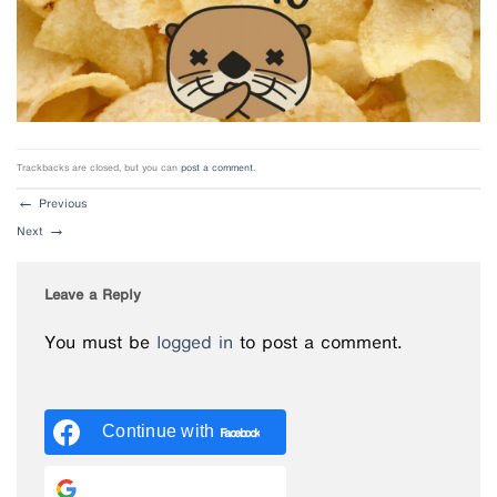
Trackbacks are closed, but you can
post a comment
.
←
Previous
Next
→
Leave a Reply
You must be
logged in
to post a comment.
Continue with
Facebook
Continue with
Google