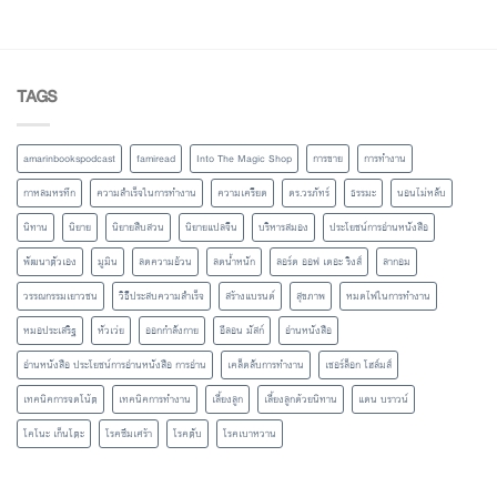
TAGS
amarinbookspodcast
famiread
Into The Magic Shop
การขาย
การทำงาน
กาหลมหรทึก
ความสำเร็จในการทำงาน
ความเครียด
ดร.วรภัทร์
ธรรมะ
นอนไม่หลับ
นิทาน
นิยาย
นิยายสืบสวน
นิยายแปลจีน
บริหารสมอง
ประโยชน์การอ่านหนังสือ
พัฒนาตัวเอง
มูมิน
ลดความอ้วน
ลดน้ำหนัก
ลอร์ด ออฟ เดอะ ริงส์
ลากอม
วรรณกรรมเยาวชน
วิธีประสบความสำเร็จ
สร้างแบรนด์
สุขภาพ
หมดไฟในการทำงาน
หมอประเสริฐ
หัวเว่ย
ออกกำลังกาย
อีลอน มัสก์
อ่านหนังสือ
อ่านหนังสือ ประโยชน์การอ่านหนังสือ การอ่าน
เคล็ดลับการทำงาน
เชอร์ล็อก โฮล์มส์
เทคนิคการจดโน้ต
เทคนิคการทำงาน
เลี้ยงลูก
เลี้ยงลูกด้วยนิทาน
แดน บราวน์
โคโนะ เก็นโตะ
โรคซึมเศร้า
โรคตับ
โรคเบาหวาน