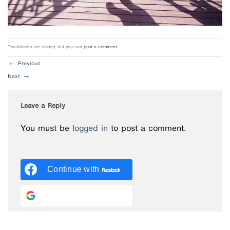
Trackbacks are closed, but you can
post a comment
.
←
Previous
Next
→
Leave a Reply
You must be
logged in
to post a comment.
Continue with
Facebook
Continue with
Google