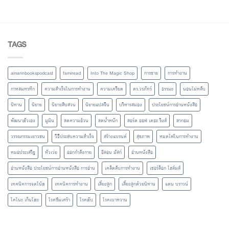
TAGS
amarinbookspodcast
famiread
Into The Magic Shop
การขาย
การทำงาน
กาหลมหรทึก
ความสำเร็จในการทำงาน
ความเครียด
ดร.วรภัทร์
ธรรมะ
นอนไม่หลับ
นิทาน
นิยาย
นิยายสืบสวน
นิยายแปลจีน
บริหารสมอง
ประโยชน์การอ่านหนังสือ
พัฒนาตัวเอง
มูมิน
ลดความอ้วน
ลดน้ำหนัก
ลอร์ด ออฟ เดอะ ริงส์
ลากอม
วรรณกรรมเยาวชน
วิธีประสบความสำเร็จ
สร้างแบรนด์
สุขภาพ
หมดไฟในการทำงาน
หมอประเสริฐ
หัวเว่ย
ออกกำลังกาย
อีลอน มัสก์
อ่านหนังสือ
อ่านหนังสือ ประโยชน์การอ่านหนังสือ การอ่าน
เคล็ดลับการทำงาน
เชอร์ล็อก โฮล์มส์
เทคนิคการจดโน้ต
เทคนิคการทำงาน
เลี้ยงลูก
เลี้ยงลูกด้วยนิทาน
แดน บราวน์
โคโนะ เก็นโตะ
โรคซึมเศร้า
โรคตับ
โรคเบาหวาน