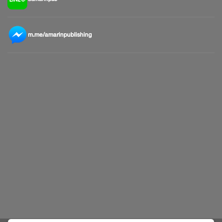
m.me/amarinpublishing