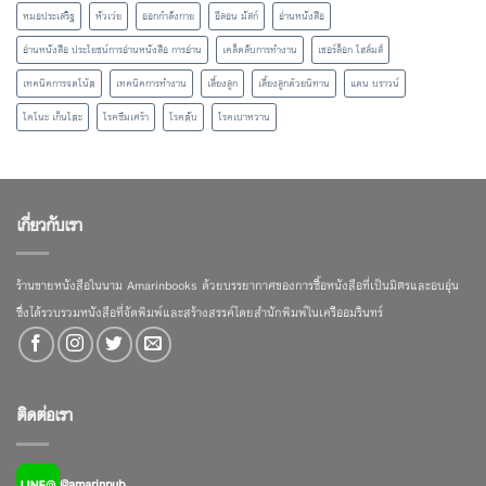
หมอประเสริฐ
หัวเว่ย
ออกกำลังกาย
อีลอน มัสก์
อ่านหนังสือ
อ่านหนังสือ ประโยชน์การอ่านหนังสือ การอ่าน
เคล็ดลับการทำงาน
เชอร์ล็อก โฮล์มส์
เทคนิคการจดโน้ต
เทคนิคการทำงาน
เลี้ยงลูก
เลี้ยงลูกด้วยนิทาน
แดน บราวน์
โคโนะ เก็นโตะ
โรคซึมเศร้า
โรคตับ
โรคเบาหวาน
เกี่ยวกับเรา
ร้านขายหนังสือในนาม Amarinbooks ด้วยบรรยากาศของการซื้อหนังสือที่เป็นมิตรและอบอุ่น
ซึ่งได้รวบรวมหนังสือที่จัดพิมพ์และสร้างสรรค์โดยสำนักพิมพ์ในเครืออมรินทร์
ติดต่อเรา
@amarinpub