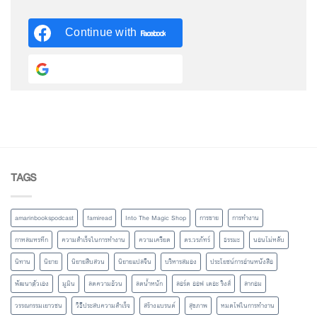
Continue with
Facebook
Continue with
Google
TAGS
amarinbookspodcast
famiread
Into The Magic Shop
การขาย
การทำงาน
กาหลมหรทึก
ความสำเร็จในการทำงาน
ความเครียด
ดร.วรภัทร์
ธรรมะ
นอนไม่หลับ
นิทาน
นิยาย
นิยายสืบสวน
นิยายแปลจีน
บริหารสมอง
ประโยชน์การอ่านหนังสือ
พัฒนาตัวเอง
มูมิน
ลดความอ้วน
ลดน้ำหนัก
ลอร์ด ออฟ เดอะ ริงส์
ลากอม
วรรณกรรมเยาวชน
วิธีประสบความสำเร็จ
สร้างแบรนด์
สุขภาพ
หมดไฟในการทำงาน