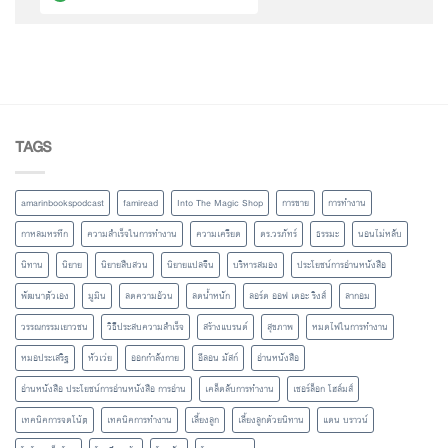
TAGS
amarinbookspodcast
famiread
Into The Magic Shop
การขาย
การทำงาน
กาหลมหรทึก
ความสำเร็จในการทำงาน
ความเครียด
ดร.วรภัทร์
ธรรมะ
นอนไม่หลับ
นิทาน
นิยาย
นิยายสืบสวน
นิยายแปลจีน
บริหารสมอง
ประโยชน์การอ่านหนังสือ
พัฒนาตัวเอง
มูมิน
ลดความอ้วน
ลดน้ำหนัก
ลอร์ด ออฟ เดอะ ริงส์
ลากอม
วรรณกรรมเยาวชน
วิธีประสบความสำเร็จ
สร้างแบรนด์
สุขภาพ
หมดไฟในการทำงาน
หมอประเสริฐ
หัวเว่ย
ออกกำลังกาย
อีลอน มัสก์
อ่านหนังสือ
อ่านหนังสือ ประโยชน์การอ่านหนังสือ การอ่าน
เคล็ดลับการทำงาน
เชอร์ล็อก โฮล์มส์
เทคนิคการจดโน้ต
เทคนิคการทำงาน
เลี้ยงลูก
เลี้ยงลูกด้วยนิทาน
แดน บราวน์