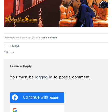
Trackbacks are closed, but you can
post a comment
.
←
Previous
Next
→
Leave a Reply
You must be
logged in
to post a comment.
Continue with
Facebook
Continue with
Google