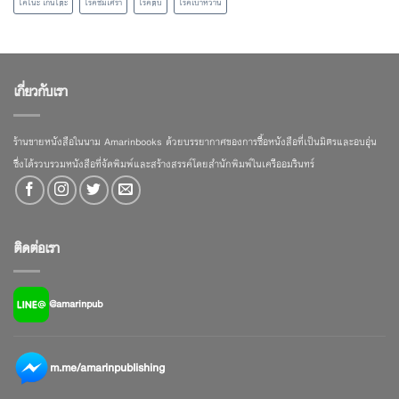
โคโนะ เก็นโตะ
โรคซึมเศร้า
โรคตับ
โรคเบาหวาน
เกี่ยวกับเรา
ร้านขายหนังสือในนาม Amarinbooks ด้วยบรรยากาศของการซื้อหนังสือที่เป็นมิตรและอบอุ่น
ซึ่งได้รวบรวมหนังสือที่จัดพิมพ์และสร้างสรรค์โดยสำนักพิมพ์ในเครืออมรินทร์
ติดต่อเรา
@amarinpub
m.me/amarinpublishing