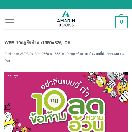
Skip
to
content
0
WEB 10กฎข้อห้าม (1360×826) OK
Published
26/03/2018
at
2560 × 1555
in
10 กฎข้อห้าม อย่ากินแบบนี้ถ้าอยากลดความ
อ้วน