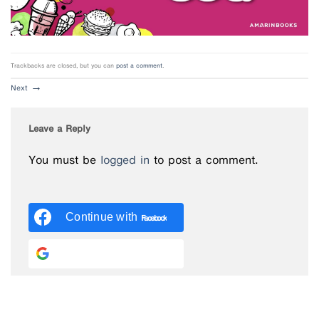
Trackbacks are closed, but you can
post a comment
.
Next
→
Leave a Reply
You must be
logged in
to post a comment.
Continue with
Facebook
Continue with
Google