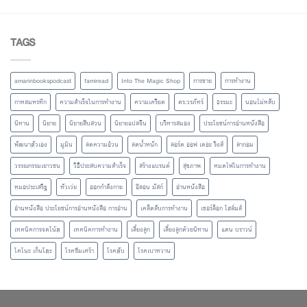
TAGS
amarinbookspodcast
famiread
Into The Magic Shop
การขาย
การทำงาน
กาหลมหรทึก
ความสำเร็จในการทำงาน
ความเครียด
ดร.วรภัทร์
ธรรมะ
นอนไม่หลับ
นิทาน
นิยาย
นิยายสืบสวน
นิยายแปลจีน
บริหารสมอง
ประโยชน์การอ่านหนังสือ
พัฒนาตัวเอง
มูมิน
ลดความอ้วน
ลดน้ำหนัก
ลอร์ด ออฟ เดอะ ริงส์
ลากอม
วรรณกรรมเยาวชน
วิธีประสบความสำเร็จ
สร้างแบรนด์
สุขภาพ
หมดไฟในการทำงาน
หมอประเสริฐ
หัวเว่ย
ออกกำลังกาย
อีลอน มัสก์
อ่านหนังสือ
อ่านหนังสือ ประโยชน์การอ่านหนังสือ การอ่าน
เคล็ดลับการทำงาน
เชอร์ล็อก โฮล์มส์
เทคนิคการจดโน้ต
เทคนิคการทำงาน
เลี้ยงลูก
เลี้ยงลูกด้วยนิทาน
แดน บราวน์
โคโนะ เก็นโตะ
โรคซึมเศร้า
โรคตับ
โรคเบาหวาน