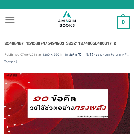
Skip
to
content
0
25488487_1545897475494903_3232112749050406317_o
Published
07/06/2018
at
1200 × 630
in
10 ข้อคิด วิธีการใช้ชีวิตอย่างทรงพลัง โดย พศิน
อินทรวงค์