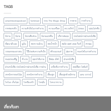
TAGS
amarinbookspodcast
famiread
Into The Magic Shop
การขาย
การทำงาน
กาหลมหรทึก
ความสำเร็จในการทำงาน
ความเครียด
ดร.วรภัทร์
ธรรมะ
นอนไม่หลับ
นิทาน
นิยาย
นิยายสืบสวน
นิยายแปลจีน
บริหารสมอง
ประโยชน์การอ่านหนังสือ
พัฒนาตัวเอง
มูมิน
ลดความอ้วน
ลดน้ำหนัก
ลอร์ด ออฟ เดอะ ริงส์
ลากอม
วรรณกรรมเยาวชน
วิธีประสบความสำเร็จ
สร้างแบรนด์
สุขภาพ
หมดไฟในการทำงาน
หมอประเสริฐ
หัวเว่ย
ออกกำลังกาย
อีลอน มัสก์
อ่านหนังสือ
อ่านหนังสือ ประโยชน์การอ่านหนังสือ การอ่าน
เคล็ดลับการทำงาน
เชอร์ล็อก โฮล์มส์
เทคนิคการจดโน้ต
เทคนิคการทำงาน
เลี้ยงลูก
เลี้ยงลูกด้วยนิทาน
แดน บราวน์
โคโนะ เก็นโตะ
โรคซึมเศร้า
โรคตับ
โรคเบาหวาน
เกี่ยวกับเรา