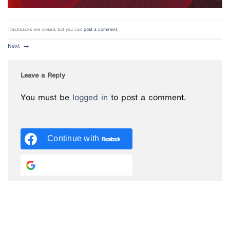
Trackbacks are closed, but you can
post a comment
.
Next
→
Leave a Reply
You must be
logged in
to post a comment.
Continue with
Facebook
Continue with
Google