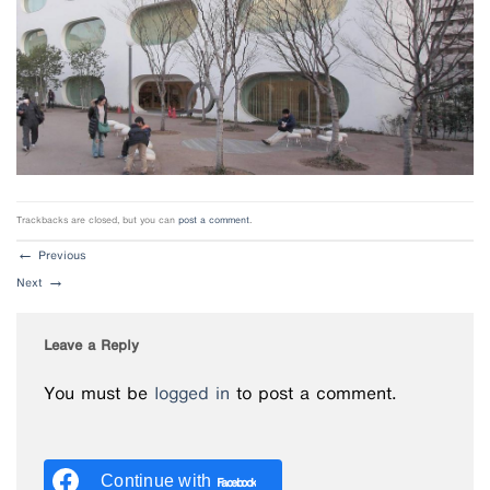
Trackbacks are closed, but you can
post a comment
.
←
Previous
Next
→
Leave a Reply
You must be
logged in
to post a comment.
Continue with
Facebook