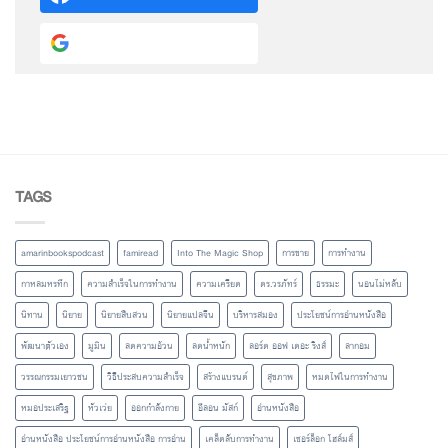
Continue with
Google
TAGS
amarinbookspodcast
famiread
Into The Magic Shop
การขาย
การทำงาน
กาหลมหรทึก
ความสำเร็จในการทำงาน
ความเครียด
ดร.วรภัทร์
ธรรมะ
นอนไม่หลับ
นิทาน
นิยาย
นิยายสืบสวน
นิยายแปลจีน
บริหารสมอง
ประโยชน์การอ่านหนังสือ
พัฒนาตัวเอง
มูมิน
ลดความอ้วน
ลดน้ำหนัก
ลอร์ด ออฟ เดอะ ริงส์
ลากอม
วรรณกรรมเยาวชน
วิธีประสบความสำเร็จ
สร้างแบรนด์
สุขภาพ
หมดไฟในการทำงาน
หมอประเสริฐ
หัวเว่ย
ออกกำลังกาย
อีลอน มัสก์
อ่านหนังสือ
อ่านหนังสือ ประโยชน์การอ่านหนังสือ การอ่าน
เคล็ดลับการทำงาน
เชอร์ล็อก โฮล์มส์