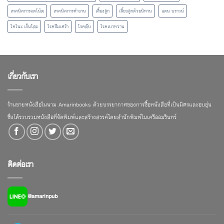
เทคนิคการจดโน้ต
เทคนิคการทำงาน
เลี้ยงลูก
เลี้ยงลูกด้วยนิทาน
แดน บราวน์
โคโนะ เก็นโตะ
โรคซึมเศร้า
โรคตับ
โรคเบาหวาน
เกี่ยวกับเรา
ร้านขายหนังสือในนาม Amarinbooks ด้วยบรรยากาศของการซื้อหนังสือที่เป็นมิตรและอบอุ่น
ซึ่งได้รวบรวมหนังสือที่จัดพิมพ์และสร้างสรรค์โดยสำนักพิมพ์ในเครืออมรินทร์
ติดต่อเรา
@amarinpub