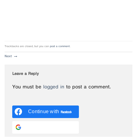
Trackbacks are closed, but you can
post a comment
.
Next
→
Leave a Reply
You must be
logged in
to post a comment.
Continue with
Facebook
Continue with
Google