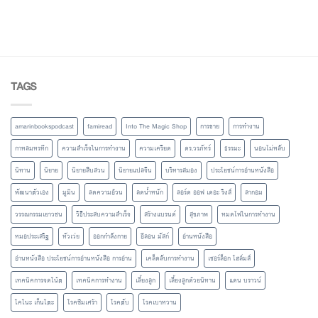
TAGS
amarinbookspodcast
famiread
Into The Magic Shop
การขาย
การทำงาน
กาหลมหรทึก
ความสำเร็จในการทำงาน
ความเครียด
ดร.วรภัทร์
ธรรมะ
นอนไม่หลับ
นิทาน
นิยาย
นิยายสืบสวน
นิยายแปลจีน
บริหารสมอง
ประโยชน์การอ่านหนังสือ
พัฒนาตัวเอง
มูมิน
ลดความอ้วน
ลดน้ำหนัก
ลอร์ด ออฟ เดอะ ริงส์
ลากอม
วรรณกรรมเยาวชน
วิธีประสบความสำเร็จ
สร้างแบรนด์
สุขภาพ
หมดไฟในการทำงาน
หมอประเสริฐ
หัวเว่ย
ออกกำลังกาย
อีลอน มัสก์
อ่านหนังสือ
อ่านหนังสือ ประโยชน์การอ่านหนังสือ การอ่าน
เคล็ดลับการทำงาน
เชอร์ล็อก โฮล์มส์
เทคนิคการจดโน้ต
เทคนิคการทำงาน
เลี้ยงลูก
เลี้ยงลูกด้วยนิทาน
แดน บราวน์
โคโนะ เก็นโตะ
โรคซึมเศร้า
โรคตับ
โรคเบาหวาน