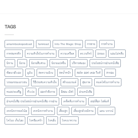
TAGS
amarinbookspodcast
famiread
Into The Magic Shop
การขาย
การทำงาน
กาหลมหรทึก
ความสำเร็จในการทำงาน
ความเครียด
ดร.วรภัทร์
ธรรมะ
นอนไม่หลับ
นิทาน
นิยาย
นิยายสืบสวน
นิยายแปลจีน
บริหารสมอง
ประโยชน์การอ่านหนังสือ
พัฒนาตัวเอง
มูมิน
ลดความอ้วน
ลดน้ำหนัก
ลอร์ด ออฟ เดอะ ริงส์
ลากอม
วรรณกรรมเยาวชน
วิธีประสบความสำเร็จ
สร้างแบรนด์
สุขภาพ
หมดไฟในการทำงาน
หมอประเสริฐ
หัวเว่ย
ออกกำลังกาย
อีลอน มัสก์
อ่านหนังสือ
อ่านหนังสือ ประโยชน์การอ่านหนังสือ การอ่าน
เคล็ดลับการทำงาน
เชอร์ล็อก โฮล์มส์
เทคนิคการจดโน้ต
เทคนิคการทำงาน
เลี้ยงลูก
เลี้ยงลูกด้วยนิทาน
แดน บราวน์
โคโนะ เก็นโตะ
โรคซึมเศร้า
โรคตับ
โรคเบาหวาน