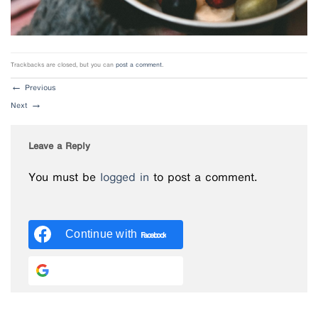
Trackbacks are closed, but you can
post a comment
.
←
Previous
Next
→
Leave a Reply
You must be
logged in
to post a comment.
Continue with
Facebook
Continue with
Google