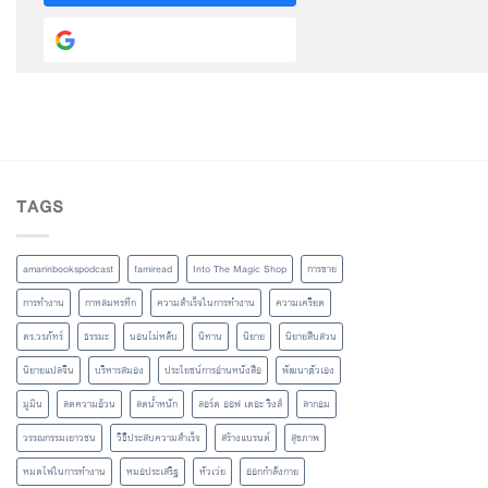
Continue with
Google
TAGS
amarinbookspodcast
famiread
Into The Magic Shop
การขาย
การทำงาน
กาหลมหรทึก
ความสำเร็จในการทำงาน
ความเครียด
ดร.วรภัทร์
ธรรมะ
นอนไม่หลับ
นิทาน
นิยาย
นิยายสืบสวน
นิยายแปลจีน
บริหารสมอง
ประโยชน์การอ่านหนังสือ
พัฒนาตัวเอง
มูมิน
ลดความอ้วน
ลดน้ำหนัก
ลอร์ด ออฟ เดอะ ริงส์
ลากอม
วรรณกรรมเยาวชน
วิธีประสบความสำเร็จ
สร้างแบรนด์
สุขภาพ
หมดไฟในการทำงาน
หมอประเสริฐ
หัวเว่ย
ออกกำลังกาย