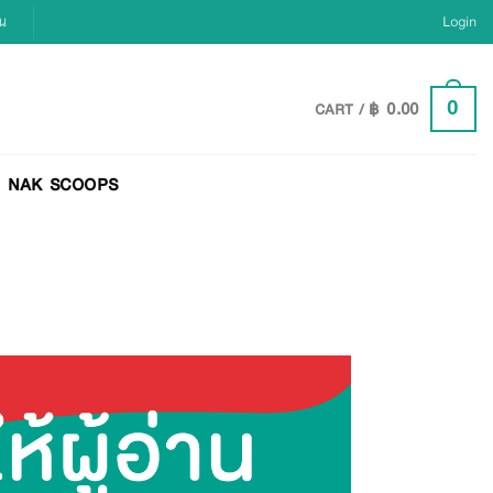
ยน
Login
฿
0.00
0
CART /
NAK SCOOPS