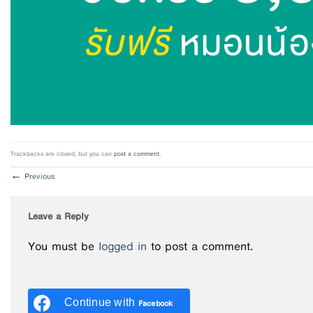
Trackbacks are closed, but you can
post a comment
.
←
Previous
Leave a Reply
You must be
logged in
to post a comment.
Continue with
Facebook