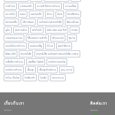
การทำงาน
กาหลมหรทึก
ความสำเร็จในการทำงาน
ความเครียด
ดร.วรภัทร์
ธรรมะ
นอนไม่หลับ
นิทาน
นิยาย
นิยายสืบสวน
นิยายแปลจีน
บริหารสมอง
ประโยชน์การอ่านหนังสือ
พัฒนาตัวเอง
มูมิน
ลดความอ้วน
ลดน้ำหนัก
ลอร์ด ออฟ เดอะ ริงส์
ลากอม
วรรณกรรมเยาวชน
วิธีประสบความสำเร็จ
สร้างแบรนด์
สุขภาพ
หมดไฟในการทำงาน
หมอประเสริฐ
หัวเว่ย
ออกกำลังกาย
อีลอน มัสก์
อ่านหนังสือ
อ่านหนังสือ ประโยชน์การอ่านหนังสือ การอ่าน
เคล็ดลับการทำงาน
เชอร์ล็อก โฮล์มส์
เทคนิคการจดโน้ต
เทคนิคการทำงาน
เลี้ยงลูก
เลี้ยงลูกด้วยนิทาน
แดน บราวน์
โคโนะ เก็นโตะ
โรคซึมเศร้า
โรคตับ
โรคเบาหวาน
เกี่ยวกับเรา
ติดต่อเรา