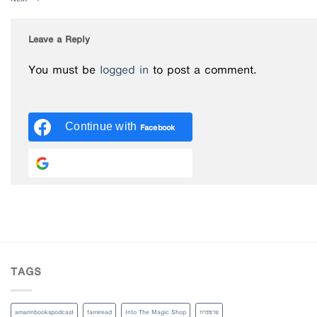
Leave a Reply
You must be
logged in
to post a comment.
Continue with
Facebook
Continue with
Google
TAGS
amarinbookspodcast
famiread
Into The Magic Shop
การขาย