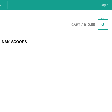
ยน
Login
฿
0.00
0
CART /
NAK SCOOPS