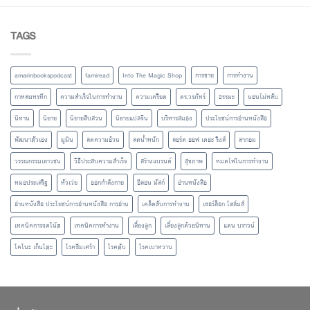
TAGS
amarinbookspodcast
famiread
Into The Magic Shop
การขาย
การทำงาน
กาหลมหรทึก
ความสำเร็จในการทำงาน
ความเครียด
ดร.วรภัทร์
ธรรมะ
นอนไม่หลับ
นิทาน
นิยาย
นิยายสืบสวน
นิยายแปลจีน
บริหารสมอง
ประโยชน์การอ่านหนังสือ
พัฒนาตัวเอง
มูมิน
ลดความอ้วน
ลดน้ำหนัก
ลอร์ด ออฟ เดอะ ริงส์
ลากอม
วรรณกรรมเยาวชน
วิธีประสบความสำเร็จ
สร้างแบรนด์
สุขภาพ
หมดไฟในการทำงาน
หมอประเสริฐ
หัวเว่ย
ออกกำลังกาย
อีลอน มัสก์
อ่านหนังสือ
อ่านหนังสือ ประโยชน์การอ่านหนังสือ การอ่าน
เคล็ดลับการทำงาน
เชอร์ล็อก โฮล์มส์
เทคนิคการจดโน้ต
เทคนิคการทำงาน
เลี้ยงลูก
เลี้ยงลูกด้วยนิทาน
แดน บราวน์
โคโนะ เก็นโตะ
โรคซึมเศร้า
โรคตับ
โรคเบาหวาน