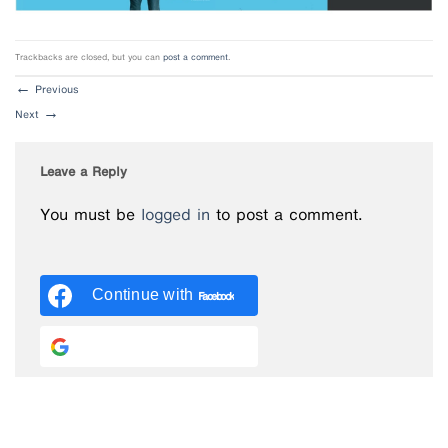
Trackbacks are closed, but you can
post a comment
.
←
Previous
Next
→
Leave a Reply
You must be
logged in
to post a comment.
Continue with
Facebook
Continue with
Google