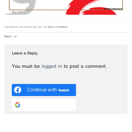
Trackbacks are closed, but you can
post a comment
.
Next
→
Leave a Reply
You must be
logged in
to post a comment.
Continue with
Facebook
Continue with
Google