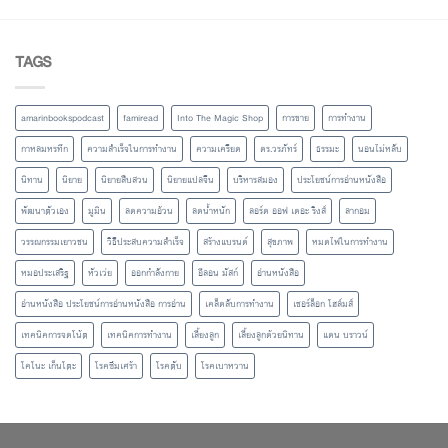
TAGS
amarinbookspodcast
famiread
Into The Magic Shop
การขาย
การทำงาน
กาหลมหรทึก
ความสำเร็จในการทำงาน
ความเครียด
ดร.วรภัทร์
ธรรมะ
นอนไม่หลับ
นิทาน
นิยาย
นิยายสืบสวน
นิยายแปลจีน
บริหารสมอง
ประโยชน์การอ่านหนังสือ
พัฒนาตัวเอง
มูมิน
ลดความอ้วน
ลดน้ำหนัก
ลอร์ด ออฟ เดอะ ริงส์
ลากอม
วรรณกรรมเยาวชน
วิธีประสบความสำเร็จ
สร้างแบรนด์
สุขภาพ
หมดไฟในการทำงาน
หมอประเสริฐ
หัวเว่ย
ออกกำลังกาย
อีลอน มัสก์
อ่านหนังสือ
อ่านหนังสือ ประโยชน์การอ่านหนังสือ การอ่าน
เคล็ดลับการทำงาน
เชอร์ล็อก โฮล์มส์
เทคนิคการจดโน้ต
เทคนิคการทำงาน
เลี้ยงลูก
เลี้ยงลูกด้วยนิทาน
แดน บราวน์
โคโนะ เก็นโตะ
โรคซึมเศร้า
โรคตับ
โรคเบาหวาน