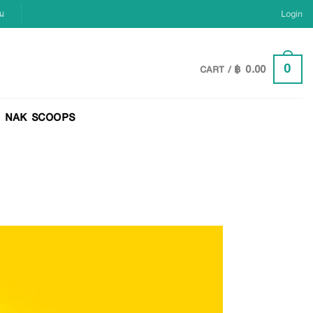
ยน
Login
฿
0.00
0
CART /
NAK SCOOPS