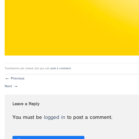
Trackbacks are closed, but you can
post a comment
.
←
Previous
Next
→
Leave a Reply
You must be
logged in
to post a comment.