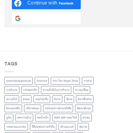
Continue with
Facebook
Continue with
Google
TAGS
amarinbookspodcast
famiread
Into The Magic Shop
การขาย
การทำงาน
กาหลมหรทึก
ความสำเร็จในการทำงาน
ความเครียด
ดร.วรภัทร์
ธรรมะ
นอนไม่หลับ
นิทาน
นิยาย
นิยายสืบสวน
นิยายแปลจีน
บริหารสมอง
ประโยชน์การอ่านหนังสือ
พัฒนาตัวเอง
มูมิน
ลดความอ้วน
ลดน้ำหนัก
ลอร์ด ออฟ เดอะ ริงส์
ลากอม
วรรณกรรมเยาวชน
วิธีประสบความสำเร็จ
สร้างแบรนด์
สุขภาพ