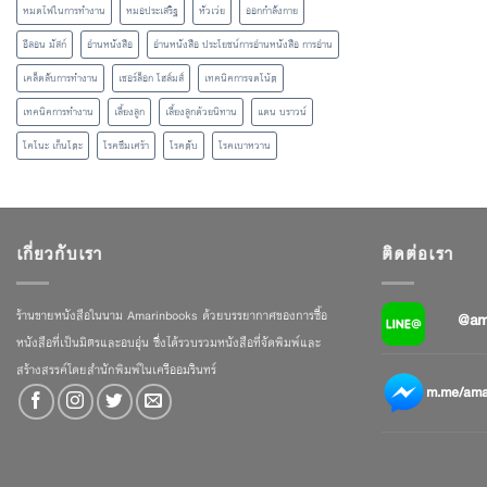
หมดไฟในการทำงาน
หมอประเสริฐ
หัวเว่ย
ออกกำลังกาย
อีลอน มัสก์
อ่านหนังสือ
อ่านหนังสือ ประโยชน์การอ่านหนังสือ การอ่าน
เคล็ดลับการทำงาน
เชอร์ล็อก โฮล์มส์
เทคนิคการจดโน้ต
เทคนิคการทำงาน
เลี้ยงลูก
เลี้ยงลูกด้วยนิทาน
แดน บราวน์
โคโนะ เก็นโตะ
โรคซึมเศร้า
โรคตับ
โรคเบาหวาน
เกี่ยวกับเรา
ติดต่อเรา
ร้านขายหนังสือในนาม Amarinbooks ด้วยบรรยากาศของการซื้อ
@am
หนังสือที่เป็นมิตรและอบอุ่น ซึ่งได้รวบรวมหนังสือที่จัดพิมพ์และ
สร้างสรรค์โดยสำนักพิมพ์ในเครืออมรินทร์
m.me/amar