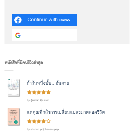
Continue with
Facebook
Continue with
Google
หนังสือที่มีคนรีวิวล่าสุด
ถ้าวันหนึ่งนั้น...ฉันตาย
Rated
out
5
by สุพรรษา สุระถาวร
of 5
แด่คุณที่กลัวการเปลี่ยนแปลงมาตลอดชีวิต
Rated
4
by sitanun pojchananupap
out of 5