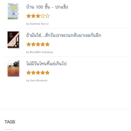
บ้าน 100 ชั้น - ปกแข็ง
Rated
by Suphasa Sae-ui
out
3
of 5
ถ้ามันใช่...สักวันเราจะวนกลับมาเจอกันอีก
Rated
out
5
by BoomBim Kattaleya
of 5
ไม่มีวันไหนที่แย่เกินไป
Rated
out
5
by Som Worakant
of 5
TAGS