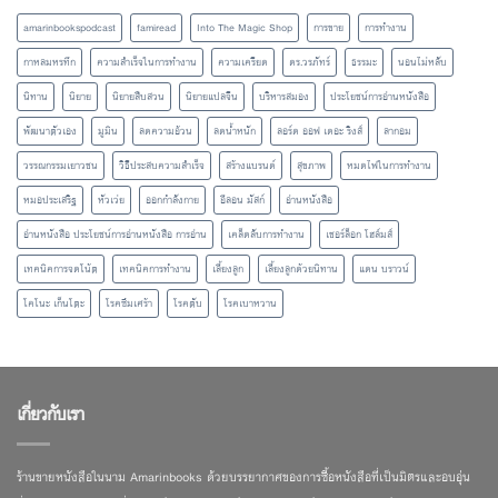
amarinbookspodcast
famiread
Into The Magic Shop
การขาย
การทำงาน
กาหลมหรทึก
ความสำเร็จในการทำงาน
ความเครียด
ดร.วรภัทร์
ธรรมะ
นอนไม่หลับ
นิทาน
นิยาย
นิยายสืบสวน
นิยายแปลจีน
บริหารสมอง
ประโยชน์การอ่านหนังสือ
พัฒนาตัวเอง
มูมิน
ลดความอ้วน
ลดน้ำหนัก
ลอร์ด ออฟ เดอะ ริงส์
ลากอม
วรรณกรรมเยาวชน
วิธีประสบความสำเร็จ
สร้างแบรนด์
สุขภาพ
หมดไฟในการทำงาน
หมอประเสริฐ
หัวเว่ย
ออกกำลังกาย
อีลอน มัสก์
อ่านหนังสือ
อ่านหนังสือ ประโยชน์การอ่านหนังสือ การอ่าน
เคล็ดลับการทำงาน
เชอร์ล็อก โฮล์มส์
เทคนิคการจดโน้ต
เทคนิคการทำงาน
เลี้ยงลูก
เลี้ยงลูกด้วยนิทาน
แดน บราวน์
โคโนะ เก็นโตะ
โรคซึมเศร้า
โรคตับ
โรคเบาหวาน
เกี่ยวกับเรา
ร้านขายหนังสือในนาม Amarinbooks ด้วยบรรยากาศของการซื้อหนังสือที่เป็นมิตรและอบอุ่น