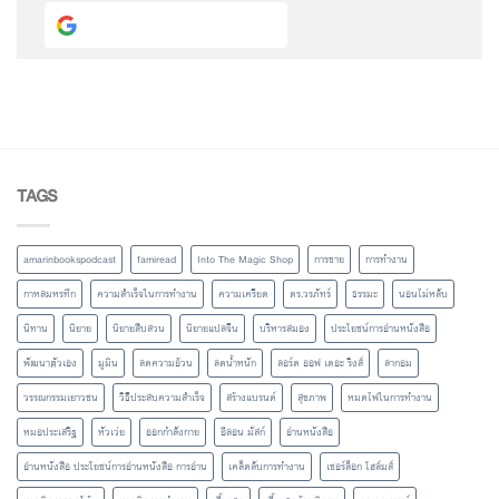
Continue with
Google
TAGS
amarinbookspodcast
famiread
Into The Magic Shop
การขาย
การทำงาน
กาหลมหรทึก
ความสำเร็จในการทำงาน
ความเครียด
ดร.วรภัทร์
ธรรมะ
นอนไม่หลับ
นิทาน
นิยาย
นิยายสืบสวน
นิยายแปลจีน
บริหารสมอง
ประโยชน์การอ่านหนังสือ
พัฒนาตัวเอง
มูมิน
ลดความอ้วน
ลดน้ำหนัก
ลอร์ด ออฟ เดอะ ริงส์
ลากอม
วรรณกรรมเยาวชน
วิธีประสบความสำเร็จ
สร้างแบรนด์
สุขภาพ
หมดไฟในการทำงาน
หมอประเสริฐ
หัวเว่ย
ออกกำลังกาย
อีลอน มัสก์
อ่านหนังสือ
อ่านหนังสือ ประโยชน์การอ่านหนังสือ การอ่าน
เคล็ดลับการทำงาน
เชอร์ล็อก โฮล์มส์