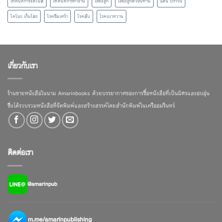
เทคนิคการจดโน้ต
เทคนิคการทำงาน
เลี้ยงลูก
เลี้ยงลูกด้วยนิทาน
แดน บราวน์
โคโนะ เก็นโตะ
โรคซึมเศร้า
โรคตับ
โรคเบาหวาน
เกี่ยวกับเรา
ร้านขายหนังสือในนาม Amarinbooks ด้วยบรรยากาศของการซื้อหนังสือที่เป็นมิตรและอบอุ่น
ซึ่งได้รวบรวมหนังสือที่จัดพิมพ์และสร้างสรรค์โดยสำนักพิมพ์ในเครืออมรินทร์
ติดต่อเรา
@amarinpub
m.me/amarinpublishing