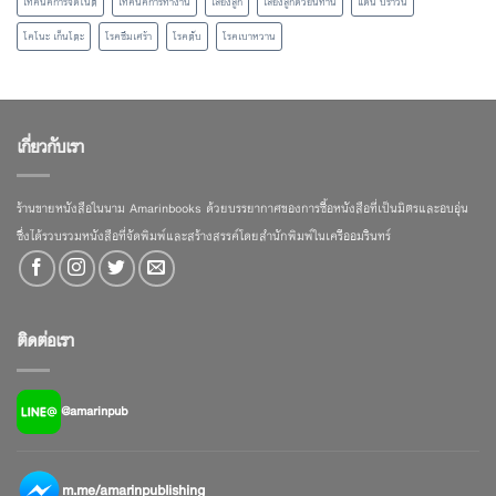
เทคนิคการจดโน้ต
เทคนิคการทำงาน
เลี้ยงลูก
เลี้ยงลูกด้วยนิทาน
แดน บราวน์
โคโนะ เก็นโตะ
โรคซึมเศร้า
โรคตับ
โรคเบาหวาน
เกี่ยวกับเรา
ร้านขายหนังสือในนาม Amarinbooks ด้วยบรรยากาศของการซื้อหนังสือที่เป็นมิตรและอบอุ่น
ซึ่งได้รวบรวมหนังสือที่จัดพิมพ์และสร้างสรรค์โดยสำนักพิมพ์ในเครืออมรินทร์
ติดต่อเรา
@amarinpub
m.me/amarinpublishing