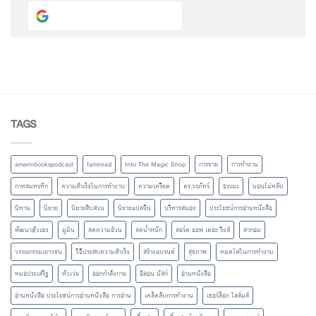
Continue with
Google
TAGS
amarinbookspodcast
famiread
Into The Magic Shop
การขาย
การทำงาน
กาหลมหรทึก
ความสำเร็จในการทำงาน
ความเครียด
ดร.วรภัทร์
ธรรมะ
นอนไม่หลับ
นิทาน
นิยาย
นิยายสืบสวน
นิยายแปลจีน
บริหารสมอง
ประโยชน์การอ่านหนังสือ
พัฒนาตัวเอง
มูมิน
ลดความอ้วน
ลดน้ำหนัก
ลอร์ด ออฟ เดอะ ริงส์
ลากอม
วรรณกรรมเยาวชน
วิธีประสบความสำเร็จ
สร้างแบรนด์
สุขภาพ
หมดไฟในการทำงาน
หมอประเสริฐ
หัวเว่ย
ออกกำลังกาย
อีลอน มัสก์
อ่านหนังสือ
อ่านหนังสือ ประโยชน์การอ่านหนังสือ การอ่าน
เคล็ดลับการทำงาน
เชอร์ล็อก โฮล์มส์