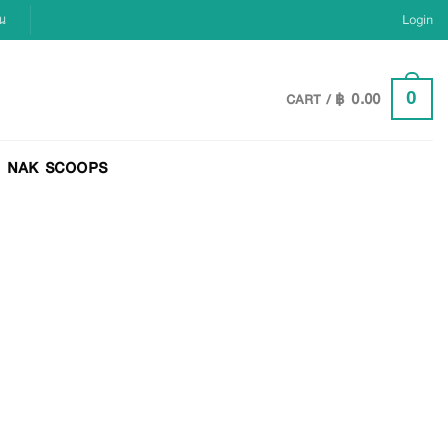
ยน
Login
฿
0.00
0
CART /
NAK SCOOPS