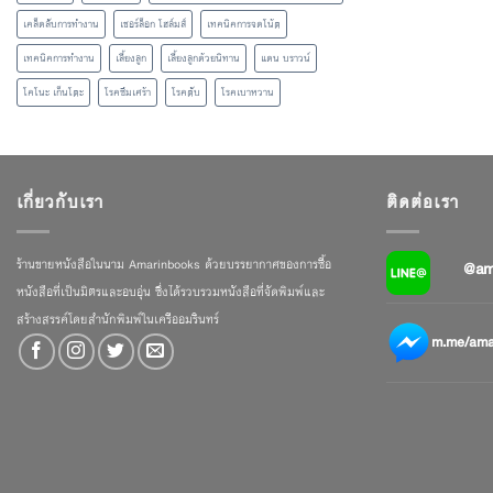
เคล็ดลับการทำงาน
เชอร์ล็อก โฮล์มส์
เทคนิคการจดโน้ต
เทคนิคการทำงาน
เลี้ยงลูก
เลี้ยงลูกด้วยนิทาน
แดน บราวน์
โคโนะ เก็นโตะ
โรคซึมเศร้า
โรคตับ
โรคเบาหวาน
เกี่ยวกับเรา
ติดต่อเรา
ร้านขายหนังสือในนาม Amarinbooks ด้วยบรรยากาศของการซื้อ
@am
หนังสือที่เป็นมิตรและอบอุ่น ซึ่งได้รวบรวมหนังสือที่จัดพิมพ์และ
สร้างสรรค์โดยสำนักพิมพ์ในเครืออมรินทร์
m.me/amar