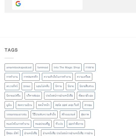
Continue with
Google
TAGS
amarinbookspodcast
famiread
Into The Magic Shop
การขาย
การทำงาน
กาหลมหรทึก
ความสำเร็จในการทำงาน
ความเครียด
ดร.วรภัทร์
ธรรมะ
นอนไม่หลับ
นิทาน
นิยาย
นิยายสืบสวน
นิยายแปลจีน
บริหารสมอง
ประโยชน์การอ่านหนังสือ
พัฒนาตัวเอง
มูมิน
ลดความอ้วน
ลดน้ำหนัก
ลอร์ด ออฟ เดอะ ริงส์
ลากอม
วรรณกรรมเยาวชน
วิธีประสบความสำเร็จ
สร้างแบรนด์
สุขภาพ
หมดไฟในการทำงาน
หมอประเสริฐ
หัวเว่ย
ออกกำลังกาย
อีลอน มัสก์
อ่านหนังสือ
อ่านหนังสือ ประโยชน์การอ่านหนังสือ การอ่าน