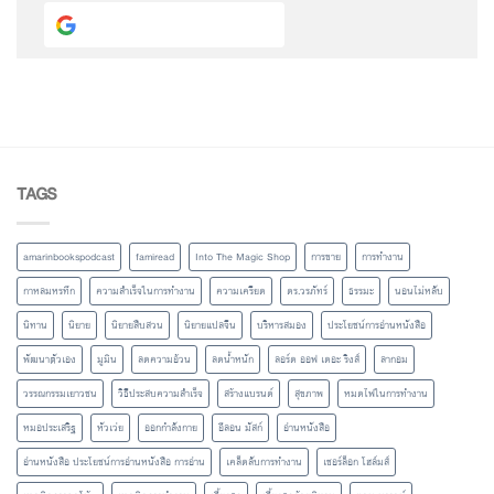
Continue with
Google
TAGS
amarinbookspodcast
famiread
Into The Magic Shop
การขาย
การทำงาน
กาหลมหรทึก
ความสำเร็จในการทำงาน
ความเครียด
ดร.วรภัทร์
ธรรมะ
นอนไม่หลับ
นิทาน
นิยาย
นิยายสืบสวน
นิยายแปลจีน
บริหารสมอง
ประโยชน์การอ่านหนังสือ
พัฒนาตัวเอง
มูมิน
ลดความอ้วน
ลดน้ำหนัก
ลอร์ด ออฟ เดอะ ริงส์
ลากอม
วรรณกรรมเยาวชน
วิธีประสบความสำเร็จ
สร้างแบรนด์
สุขภาพ
หมดไฟในการทำงาน
หมอประเสริฐ
หัวเว่ย
ออกกำลังกาย
อีลอน มัสก์
อ่านหนังสือ
อ่านหนังสือ ประโยชน์การอ่านหนังสือ การอ่าน
เคล็ดลับการทำงาน
เชอร์ล็อก โฮล์มส์