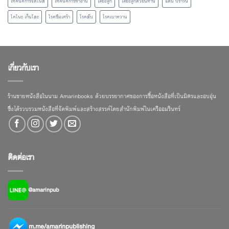
เทคนิคการจดโน้ต
เทคนิคการทำงาน
เลี้ยงลูก
เลี้ยงลูกด้วยนิทาน
แดน บราวน์
โคโนะ เก็นโตะ
โรคซึมเศร้า
โรคตับ
โรคเบาหวาน
เกี่ยวกับเรา
ร้านขายหนังสือในนาม Amarinbooks ด้วยบรรยากาศของการซื้อหนังสือที่เป็นมิตรและอบอุ่น
ซึ่งได้รวบรวมหนังสือที่จัดพิมพ์และสร้างสรรค์โดยสำนักพิมพ์ในเครืออมรินทร์
ติดต่อเรา
@amarinpub
m.me/amarinpublishing