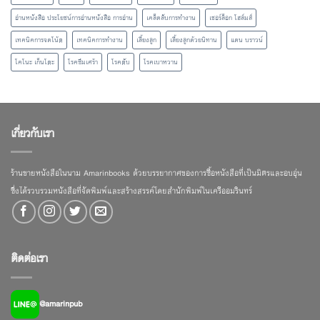
อ่านหนังสือ ประโยชน์การอ่านหนังสือ การอ่าน
เคล็ดลับการทำงาน
เชอร์ล็อก โฮล์มส์
เทคนิคการจดโน้ต
เทคนิคการทำงาน
เลี้ยงลูก
เลี้ยงลูกด้วยนิทาน
แดน บราวน์
โคโนะ เก็นโตะ
โรคซึมเศร้า
โรคตับ
โรคเบาหวาน
เกี่ยวกับเรา
ร้านขายหนังสือในนาม Amarinbooks ด้วยบรรยากาศของการซื้อหนังสือที่เป็นมิตรและอบอุ่น
ซึ่งได้รวบรวมหนังสือที่จัดพิมพ์และสร้างสรรค์โดยสำนักพิมพ์ในเครืออมรินทร์
ติดต่อเรา
@amarinpub