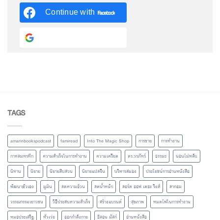
Continue with
Facebook
Continue with
Google
TAGS
amarinbookspodcast
famiread
Into The Magic Shop
การขาย
การทำงาน
กาหลมหรทึก
ความสำเร็จในการทำงาน
ความเครียด
ดร.วรภัทร์
ธรรมะ
นอนไม่หลับ
นิทาน
นิยาย
นิยายสืบสวน
นิยายแปลจีน
บริหารสมอง
ประโยชน์การอ่านหนังสือ
พัฒนาตัวเอง
มูมิน
ลดความอ้วน
ลดน้ำหนัก
ลอร์ด ออฟ เดอะ ริงส์
ลากอม
วรรณกรรมเยาวชน
วิธีประสบความสำเร็จ
สร้างแบรนด์
สุขภาพ
หมดไฟในการทำงาน
หมอประเสริฐ
หัวเว่ย
ออกกำลังกาย
อีลอน มัสก์
อ่านหนังสือ