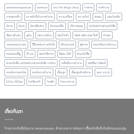
amarinbookspodcast
famiread
Into The Magic Shop
การขาย
การทำงาน
กาหลมหรทึก
ความสำเร็จในการทำงาน
ความเครียด
ดร.วรภัทร์
ธรรมะ
นอนไม่หลับ
นิทาน
นิยาย
นิยายสืบสวน
นิยายแปลจีน
บริหารสมอง
ประโยชน์การอ่านหนังสือ
พัฒนาตัวเอง
มูมิน
ลดความอ้วน
ลดน้ำหนัก
ลอร์ด ออฟ เดอะ ริงส์
ลากอม
วรรณกรรมเยาวชน
วิธีประสบความสำเร็จ
สร้างแบรนด์
สุขภาพ
หมดไฟในการทำงาน
หมอประเสริฐ
หัวเว่ย
ออกกำลังกาย
อีลอน มัสก์
อ่านหนังสือ
อ่านหนังสือ ประโยชน์การอ่านหนังสือ การอ่าน
เคล็ดลับการทำงาน
เชอร์ล็อก โฮล์มส์
เทคนิคการจดโน้ต
เทคนิคการทำงาน
เลี้ยงลูก
เลี้ยงลูกด้วยนิทาน
แดน บราวน์
โคโนะ เก็นโตะ
โรคซึมเศร้า
โรคตับ
โรคเบาหวาน
เกี่ยวกับเรา
ร้านขายหนังสือในนาม Amarinbooks ด้วยบรรยากาศของการซื้อหนังสือที่เป็นมิตรและอบอุ่น