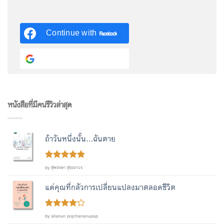
Continue with
Facebook
Continue with
Google
หนังสือที่มีคนรีวิวล่าสุด
ถ้าวันหนึ่งนั้น...ฉันตาย
Rated
out
5
by สุพรรษา สุระถาวร
of 5
แด่คุณที่กลัวการเปลี่ยนแปลงมาตลอดชีวิต
Rated
4
by sitanun pojchananupap
out of 5