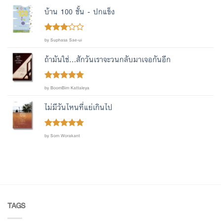
บ้าน 100 ชั้น - ปกแข็ง
Rated
by Suphasa Sae-ui
out
3
of 5
ถ้ามันใช่...สักวันเราจะวนกลับมาเจอกันอีก
Rated
out
5
by BoomBim Kattaleya
of 5
ไม่มีวันไหนที่แย่เกินไป
Rated
out
5
by Som Worakant
of 5
TAGS