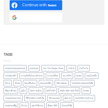
Continue with
Facebook
Continue with
Google
TAGS
amarinbookspodcast
famiread
Into The Magic Shop
การขาย
การทำงาน
กาหลมหรทึก
ความสำเร็จในการทำงาน
ความเครียด
ดร.วรภัทร์
ธรรมะ
นอนไม่หลับ
นิทาน
นิยาย
นิยายสืบสวน
นิยายแปลจีน
บริหารสมอง
ประโยชน์การอ่านหนังสือ
พัฒนาตัวเอง
มูมิน
ลดความอ้วน
ลดน้ำหนัก
ลอร์ด ออฟ เดอะ ริงส์
ลากอม
วรรณกรรมเยาวชน
วิธีประสบความสำเร็จ
สร้างแบรนด์
สุขภาพ
หมดไฟในการทำงาน
หมอประเสริฐ
หัวเว่ย
ออกกำลังกาย
อีลอน มัสก์
อ่านหนังสือ