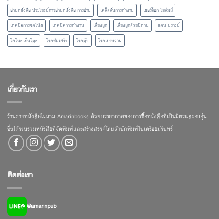
อ่านหนังสือ ประโยชน์การอ่านหนังสือ การอ่าน
เคล็ดลับการทำงาน
เชอร์ล็อก โฮล์มส์
เทคนิคการจดโน้ต
เทคนิคการทำงาน
เลี้ยงลูก
เลี้ยงลูกด้วยนิทาน
แดน บราวน์
โคโนะ เก็นโตะ
โรคซึมเศร้า
โรคตับ
โรคเบาหวาน
เกี่ยวกับเรา
ร้านขายหนังสือในนาม Amarinbooks ด้วยบรรยากาศของการซื้อหนังสือที่เป็นมิตรและอบอุ่น
ซึ่งได้รวบรวมหนังสือที่จัดพิมพ์และสร้างสรรค์โดยสำนักพิมพ์ในเครืออมรินทร์
ติดต่อเรา
@amarinpub