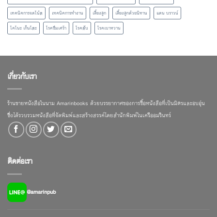
เทคนิคการจดโน้ต
เทคนิคการทำงาน
เลี้ยงลูก
เลี้ยงลูกด้วยนิทาน
แดน บราวน์
โคโนะ เก็นโตะ
โรคซึมเศร้า
โรคตับ
โรคเบาหวาน
เกี่ยวกับเรา
ร้านขายหนังสือในนาม Amarinbooks ด้วยบรรยากาศของการซื้อหนังสือที่เป็นมิตรและอบอุ่น
ซึ่งได้รวบรวมหนังสือที่จัดพิมพ์และสร้างสรรค์โดยสำนักพิมพ์ในเครืออมรินทร์
ติดต่อเรา
@amarinpub