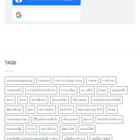
Continue with
Google
TAGS
amarinbookspodcast
famiread
Into The Magic Shop
การขาย
การทำงาน
กาหลมหรทึก
ความสำเร็จในการทำงาน
ความเครียด
ดร.วรภัทร์
ธรรมะ
นอนไม่หลับ
นิทาน
นิยาย
นิยายสืบสวน
นิยายแปลจีน
บริหารสมอง
ประโยชน์การอ่านหนังสือ
พัฒนาตัวเอง
มูมิน
ลดความอ้วน
ลดน้ำหนัก
ลอร์ด ออฟ เดอะ ริงส์
ลากอม
วรรณกรรมเยาวชน
วิธีประสบความสำเร็จ
สร้างแบรนด์
สุขภาพ
หมดไฟในการทำงาน
หมอประเสริฐ
หัวเว่ย
ออกกำลังกาย
อีลอน มัสก์
อ่านหนังสือ
อ่านหนังสือ ประโยชน์การอ่านหนังสือ การอ่าน
เคล็ดลับการทำงาน
เชอร์ล็อก โฮล์มส์