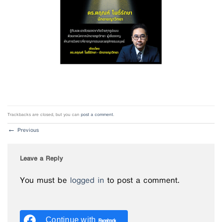
Trackbacks are closed, but you can
post a comment
.
←
Previous
Leave a Reply
You must be
logged in
to post a comment.
Continue with
Facebook