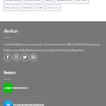
เทคนิคการจดโน้ต
เทคนิคการทำงาน
เลี้ยงลูก
เลี้ยงลูกด้วยนิทาน
แดน บราวน์
โคโนะ เก็นโตะ
โรคซึมเศร้า
โรคตับ
โรคเบาหวาน
เกี่ยวกับเรา
ร้านขายหนังสือในนาม Amarinbooks ด้วยบรรยากาศของการซื้อหนังสือที่เป็นมิตรและอบอุ่น
ซึ่งได้รวบรวมหนังสือที่จัดพิมพ์และสร้างสรรค์โดยสำนักพิมพ์ในเครืออมรินทร์
ติดต่อเรา
@amarinpub
m.me/amarinpublishing