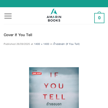
Skip
to
content
0
Cover If You Tell
Published
26/09/2025
at
1400 × 1400
in
ถ้าเธอบอก (If You Tell)