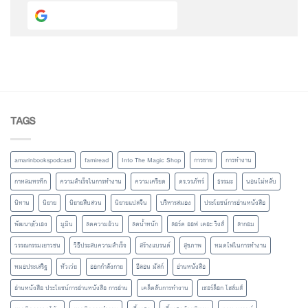
Continue with
Google
TAGS
amarinbookspodcast
famiread
Into The Magic Shop
การขาย
การทำงาน
กาหลมหรทึก
ความสำเร็จในการทำงาน
ความเครียด
ดร.วรภัทร์
ธรรมะ
นอนไม่หลับ
นิทาน
นิยาย
นิยายสืบสวน
นิยายแปลจีน
บริหารสมอง
ประโยชน์การอ่านหนังสือ
พัฒนาตัวเอง
มูมิน
ลดความอ้วน
ลดน้ำหนัก
ลอร์ด ออฟ เดอะ ริงส์
ลากอม
วรรณกรรมเยาวชน
วิธีประสบความสำเร็จ
สร้างแบรนด์
สุขภาพ
หมดไฟในการทำงาน
หมอประเสริฐ
หัวเว่ย
ออกกำลังกาย
อีลอน มัสก์
อ่านหนังสือ
อ่านหนังสือ ประโยชน์การอ่านหนังสือ การอ่าน
เคล็ดลับการทำงาน
เชอร์ล็อก โฮล์มส์