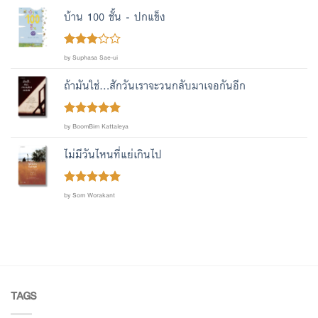
บ้าน 100 ชั้น - ปกแข็ง
Rated
by Suphasa Sae-ui
out
3
of 5
ถ้ามันใช่...สักวันเราจะวนกลับมาเจอกันอีก
Rated
out
5
by BoomBim Kattaleya
of 5
ไม่มีวันไหนที่แย่เกินไป
Rated
out
5
by Som Worakant
of 5
TAGS