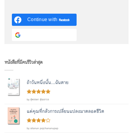
Continue with
Facebook
Continue with
Google
หนังสือที่มีคนรีวิวล่าสุด
ถ้าวันหนึ่งนั้น...ฉันตาย
Rated
out
5
by สุพรรษา สุระถาวร
of 5
แด่คุณที่กลัวการเปลี่ยนแปลงมาตลอดชีวิต
Rated
4
by sitanun pojchananupap
out of 5