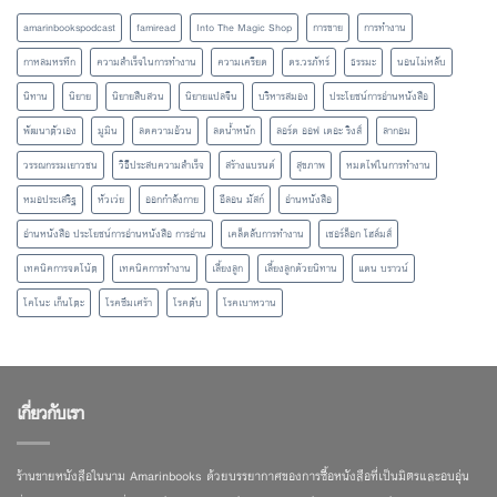
amarinbookspodcast
famiread
Into The Magic Shop
การขาย
การทำงาน
กาหลมหรทึก
ความสำเร็จในการทำงาน
ความเครียด
ดร.วรภัทร์
ธรรมะ
นอนไม่หลับ
นิทาน
นิยาย
นิยายสืบสวน
นิยายแปลจีน
บริหารสมอง
ประโยชน์การอ่านหนังสือ
พัฒนาตัวเอง
มูมิน
ลดความอ้วน
ลดน้ำหนัก
ลอร์ด ออฟ เดอะ ริงส์
ลากอม
วรรณกรรมเยาวชน
วิธีประสบความสำเร็จ
สร้างแบรนด์
สุขภาพ
หมดไฟในการทำงาน
หมอประเสริฐ
หัวเว่ย
ออกกำลังกาย
อีลอน มัสก์
อ่านหนังสือ
อ่านหนังสือ ประโยชน์การอ่านหนังสือ การอ่าน
เคล็ดลับการทำงาน
เชอร์ล็อก โฮล์มส์
เทคนิคการจดโน้ต
เทคนิคการทำงาน
เลี้ยงลูก
เลี้ยงลูกด้วยนิทาน
แดน บราวน์
โคโนะ เก็นโตะ
โรคซึมเศร้า
โรคตับ
โรคเบาหวาน
เกี่ยวกับเรา
ร้านขายหนังสือในนาม Amarinbooks ด้วยบรรยากาศของการซื้อหนังสือที่เป็นมิตรและอบอุ่น