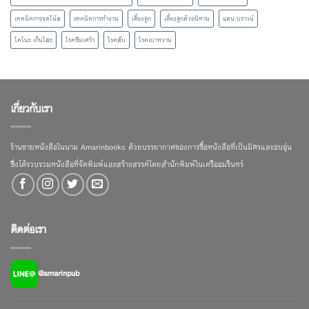
เทคนิคการจดโน้ต
เทคนิคการทำงาน
เลี้ยงลูก
เลี้ยงลูกด้วยนิทาน
แดน บราวน์
โคโนะ เก็นโตะ
โรคซึมเศร้า
โรคตับ
โรคเบาหวาน
เกี่ยวกับเรา
ร้านขายหนังสือในนาม Amarinbooks ด้วยบรรยากาศของการซื้อหนังสือที่เป็นมิตรและอบอุ่น
ซึ่งได้รวบรวมหนังสือที่จัดพิมพ์และสร้างสรรค์โดยสำนักพิมพ์ในเครืออมรินทร์
ติดต่อเรา
@amarinpub