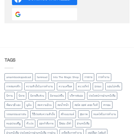
Continue with
Google
TAGS
amarinbookspodcast
famiread
Into The Magic Shop
การขาย
การทำงาน
กาหลมหรทึก
ความสำเร็จในการทำงาน
ความเครียด
ดร.วรภัทร์
ธรรมะ
นอนไม่หลับ
นิทาน
นิยาย
นิยายสืบสวน
นิยายแปลจีน
บริหารสมอง
ประโยชน์การอ่านหนังสือ
พัฒนาตัวเอง
มูมิน
ลดความอ้วน
ลดน้ำหนัก
ลอร์ด ออฟ เดอะ ริงส์
ลากอม
วรรณกรรมเยาวชน
วิธีประสบความสำเร็จ
สร้างแบรนด์
สุขภาพ
หมดไฟในการทำงาน
หมอประเสริฐ
หัวเว่ย
ออกกำลังกาย
อีลอน มัสก์
อ่านหนังสือ
อ่านหนังสือ ประโยชน์การอ่านหนังสือ การอ่าน
เคล็ดลับการทำงาน
เชอร์ล็อก โฮล์มส์